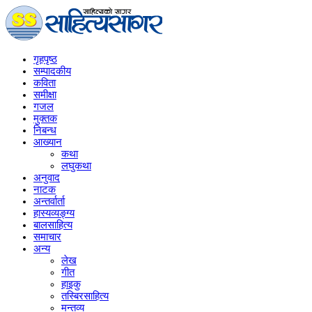
गृहपृष्‍ठ
सम्पादकीय
कविता
समीक्षा
गजल
मुक्तक
निबन्ध
आख्यान
कथा
लघुकथा
अनुवाद
नाटक
अन्तर्वार्ता
हास्यव्यङ्ग्य
बालसाहित्य
समाचार
अन्य
लेख
गीत
हाइकु
तस्बिरसाहित्य
मन्तव्य