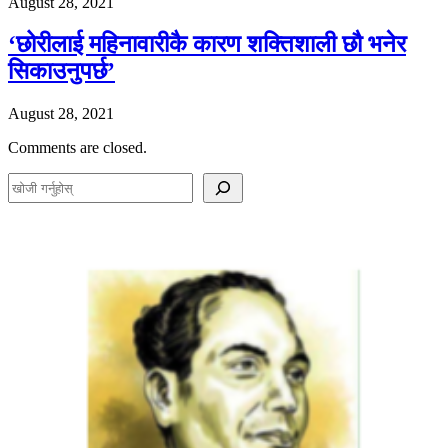
August 28, 2021
‘छोरीलाई महिनावारीकै कारण शक्तिशाली छौ भनेर
सिकाउनुपर्छ’
August 28, 2021
Comments are closed.
S
e
a
r
c
h