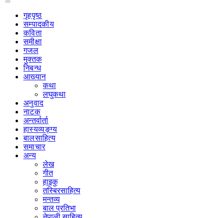
गृहपृष्‍ठ
सम्पादकीय
कविता
समीक्षा
गजल
मुक्तक
निबन्ध
आख्यान
कथा
लघुकथा
अनुवाद
नाटक
अन्तर्वार्ता
हास्यव्यङ्ग्य
बालसाहित्य
समाचार
अन्य
लेख
गीत
हाइकु
तस्बिरसाहित्य
मन्तव्य
बाल प्रतिभा
नेपाली साहित्य