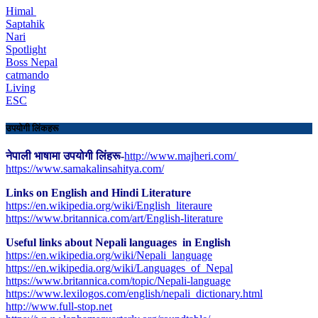
Himal
Saptahik
Nari
Spotlight
Boss Nepal
catmando
Living
ESC
उपयोगी लिंकहरू
नेपाली भाषामा उपयोगी लिंहरू-
http://www.majheri.com/
https://www.samakalinsahitya.com/
Links on English and Hindi Literature
https://en.wikipedia.org/wiki/English_literaure
https://www.britannica.com/art/English-literature
Useful links about Nepali languages in English
https://en.wikipedia.org/wiki/Nepali_language
https://en.wikipedia.org/wiki/Languages_of_Nepal
https://www.britannica.com/topic/Nepali-language
https://www.lexilogos.com/english/nepali_dictionary.html
​http://www.full-stop.net