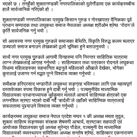
भएको छ । तनहुँको शुक्लागण्डकी नगरपालिकाको दुलेगौंडामा एक कार्यक्रमबीच
हालै सार्वजानिक गरिएको हो ।
शुक्लागण्डकी नगरपालिकाका प्रमुख किसान गुरुङ र गोरखापत्र दैनिकका पूर्व
प्रधान सम्पादक तथा लघुकथा समाज नेपालका अध्यक्ष श्रीओम श्रेष्ठ ‘रोदन’ले
कृर्ति सार्वजनिक गर्नु भयो ।
सो अवसरमा नगर प्रमुख गुरुङले समाजका बेथिति, विकृति विरुद्ध कलम चलाएर
उज्यालो समाज बनाउन लेखकको ठूलो भूमिका हुने बताउनुभयो ।
साथै नगर प्रमुख गुृरुङले आगामी दिनहरुमा पनि निरन्तर साहितिक यात्रामा
लाग्न लेखकलाई आग्रह गर्नुभयो । साहित्यकार तथा पत्रकार रोदनले लघुकथा
विधामा महिलाहरुका सहभागिता बढ्नुले महिलाको आँखाले देखेका, भोगेका
कुरालाई उजागर गर्न मद्धत पुग्ने विश्वास व्यक्त गर्नुभयो ।
समीक्षक हरिप्रसाद भण्डारीले लघुकथा सङ्ग्रह भविश्यका लागि एक महत्वपूर्ण
दस्तावेजका रुपमा विकास हुने दाबी गर्नु भयो । पञ्चमुनीदेव माध्यामिक
विद्यालयका प्रधानाध्यापक धुुर्वकुमार मल्लले आचार्य साहित्यक क्षेत्रको एक
लगनशिल स्रष्टा भएको दाबी गर्दै ‘बार्दली’ले उहाँको साहित्यिक यात्रालाई
सफलतामा पु¥याउने विश्वास व्यक्त गर्नुभयो ।
कार्यक्रममा लघुकथा समाज नेपाल प्रदेश नम्वर १ की अध्यक्ष ममता मृदुल,
शुक्ला साहित्य सङ्गमका संरक्षक शेषमणी आचार्य, स्रष्टाका सहपाठी एवं
आयोजक विद्यालयका पूर्व अध्यक्ष सुरेन्द्र पौडेल, पञ्चमुनी देव माध्यामिक
विद्यालयको व्यवस्थापन समितिका अध्यक्ष सन्तोष श्रेष्ठ, साहित्कार एकनारायण