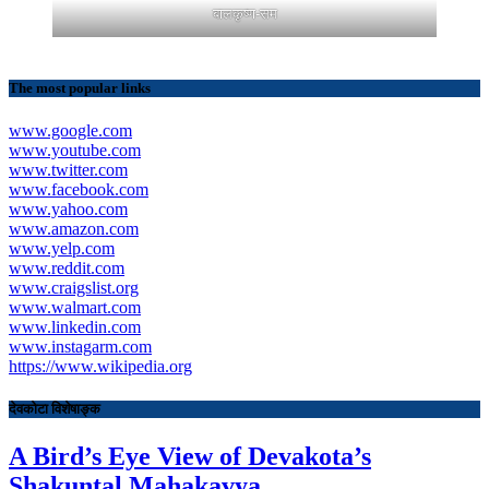
बालकृष्ण-सम
The most popular links
www.google.com
www.youtube.com
www.twitter.com
www.facebook.com
www.yahoo.com
www.amazon.com
www.yelp.com
www.reddit.com
www.craigslist.org
www.walmart.com
www.linkedin.com
www.instagarm.com
https://www.wikipedia.org
देवकोटा विशेषाङ्क
A Bird’s Eye View of Devakota’s
Shakuntal Mahakavya