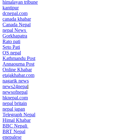
himalayan tribune
kantipur
dcnepal.com
canada khabar
Canada Nepal​
nepal News
Gorkhapatra
Rato pati
Seto Pati
OS nepal
Kathmandu Post
Annaourna Post
Online Khabar
etajakhabar.com
nagarik news
news24nepa
l
newsofnepal
hknepal.com
nepal britain
nepal japan
Telegraph Nepal
Himal Khabar
BBC Nepali
BRT Nepal
enepalese