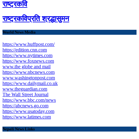
राष्ट्रकवि
राष्ट्रकविप्रति श्रद्धासुमन
World News Media
https://www.huffpost.com/
https://edition.cnn.com
https://www.nytimes.com
https://www.foxnews.com
www.the globe and mail
https://www.nbcnews.com
www.washingtonpost.com
https://www.dailymail.co.uk
www.theguardian.com
The Wall Street Journal
https://www.bbc.com/news
https://abcnews.go.com
https://www.usatoday.com
https://www.latimes.com
Nepali News Links