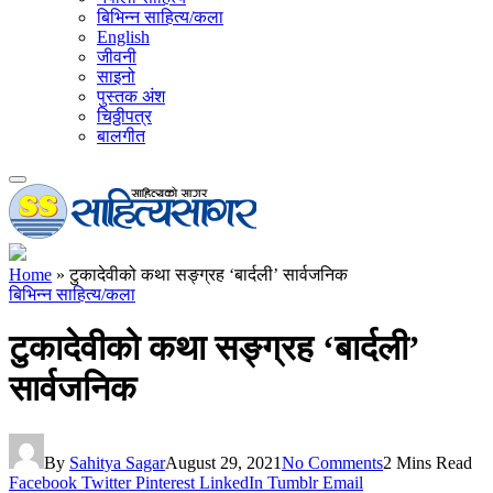
बिभिन्न साहित्य/कला
English
जीवनी
साइनो
पुस्तक अंश
चिठ्ठीपत्र
बालगीत
Home
»
टुकादेवीको कथा सङ्ग्रह ‘बार्दली’ सार्वजनिक
बिभिन्न साहित्य/कला
टुकादेवीको कथा सङ्ग्रह ‘बार्दली’
सार्वजनिक
By
Sahitya Sagar
August 29, 2021
No Comments
2 Mins Read
Facebook
Twitter
Pinterest
LinkedIn
Tumblr
Email