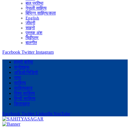
बाल प्रतिभा
नेपाली साहित्य
बिभिन्न साहित्य/कला
English
जीवनी
साइनो
पुस्तक अंश
चिठ्ठीपत्र
बालगीत
Facebook
Twitter
Instagram
हाम्रो बारेमा
सन्देशहरू
अडिओ/भिडियो
भाषा
साहित्य
साहित्यकार
विश्व साहित्य
हिन्दी साहित्य
किताबहरु
Facebook
Twitter
LinkedIn
YouTube