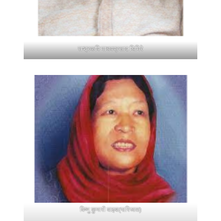
राष्ट्रकवि माधवप्रसाद घिमिरे
विष्णु कुमारी वाइबा(पारिजात)