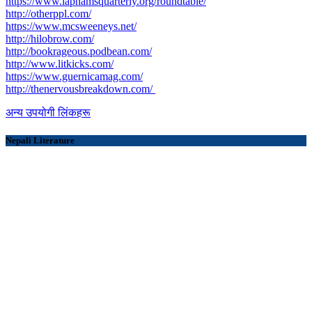
https://www.laphamsquarterly.org/roundtable/
http://otherppl.com/
https://www.mcsweeneys.net/
http://hilobrow.com/
http://bookrageous.podbean.com/
http://www.litkicks.com/
https://www.guernicamag.com/
http://thenervousbreakdown.com/
अन्य उपयोगी लिंकहरू
Nepali Literature