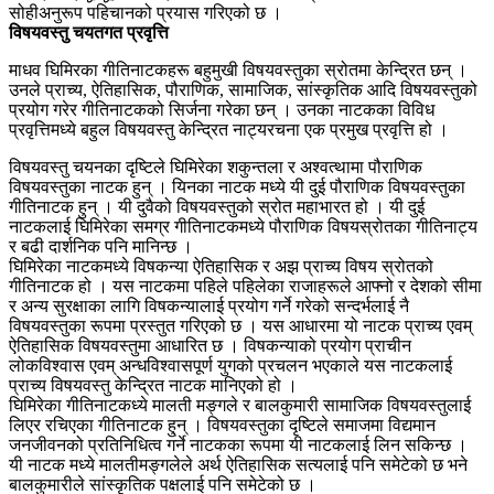
सोहीअनुरूप पहिचानको प्रयास गरिएको छ ।
विषयवस्तु चयतगत प्रवृत्ति
माधव घिमिरका गीतिनाटकहरू बहुमुखी विषयवस्तुका स्रोतमा केन्द्रित छन् ।
उनले प्राच्य, ऐतिहासिक, पौराणिक, सामाजिक, सांस्कृतिक आदि विषयवस्तुको
प्रयोग गरेर गीतिनाटकको सिर्जना गरेका छन् । उनका नाटकका विविध
प्रवृत्तिमध्ये बहुल विषयवस्तु केन्द्रित नाट्यरचना एक प्रमुख प्रवृत्ति हो ।
विषयवस्तु चयनका दृष्टिले घिमिरेका शकुन्तला र अश्वत्थामा पौराणिक
विषयवस्तुका नाटक हुन् । यिनका नाटक मध्ये यी दुई पौराणिक विषयवस्तुका
गीतिनाटक हुन् । यी दुवैको विषयवस्तुको स्रोत महाभारत हो । यी दुई
नाटकलाई घिमिरेका समग्र गीतिनाटकमध्ये पौराणिक विषयस्रोतका गीतिनाट्य
र बढी दार्शनिक पनि मानिन्छ ।
घिमिरेका नाटकमध्ये विषकन्या ऐतिहासिक र अझ प्राच्य विषय स्रोतको
गीतिनाटक हो । यस नाटकमा पहिले पहिलेका राजाहरूले आफ्नो र देशको सीमा
र अन्य सुरक्षाका लागि विषकन्यालाई प्रयोग गर्ने गरेको सन्दर्भलाई नै
विषयवस्तुका रूपमा प्रस्तुत गरिएको छ । यस आधारमा यो नाटक प्राच्य एवम्
ऐतिहासिक विषयवस्तुमा आधारित छ । विषकन्याको प्रयोग प्राचीन
लोकविश्वास एवम् अन्धविश्वासपूर्ण युगको प्रचलन भएकाले यस नाटकलाई
प्राच्य विषयवस्तु केन्द्रित नाटक मानिएको हो ।
घिमिरेका गीतिनाटकध्ये मालती मङ्गले र बालकुमारी सामाजिक विषयवस्तुलाई
लिएर रचिएका गीतिनाटक हु्न् । विषयवस्तुका दृष्टिले समाजमा विद्यमान
जनजीवनको प्रतिनिधित्व गर्ने नाटकका रूपमा यी नाटकलाई लिन सकिन्छ ।
यी नाटक मध्ये मालतीमङ्गलेले अर्थ ऐतिहासिक सत्यलाई पनि समेटेको छ भने
बालकुमारीले सांस्कृतिक पक्षलाई पनि समेटेको छ ।