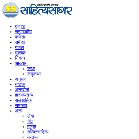
गृहपृष्‍ठ
सम्पादकीय
कविता
समीक्षा
गजल
मुक्तक
निबन्ध
आख्यान
कथा
लघुकथा
अनुवाद
नाटक
अन्तर्वार्ता
हास्यव्यङ्ग्य
बालसाहित्य
समाचार
अन्य
लेख
गीत
हाइकु
तस्बिरसाहित्य
मन्तव्य