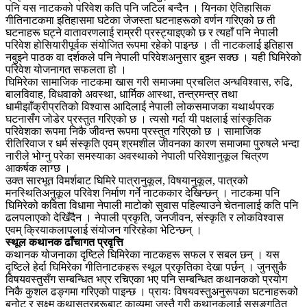
पनि यस नाटकको परिवेश कति पनि जटिल बन्दैन । यिनका ऐतिहासिक
गीतिनाटकमा इतिहासमा घटेका जेजस्ता घटनाहरूको वर्णन गरिएको छ ती
घटनाहरू घट्ने वातावरणलाई राम्ररी प्रस्ट्याइएको छ र त्यहाँ पनि नेपाली
परिवेश होसियारीपूर्वक संयोजित रूपमा रहेको पाइन्छ । ती नाटकलाई इतिहास
नबुझ्ने पाठक वा दर्शकले पनि नेपाली परिवेशअनुसार बुझ्न सक्छ । यही घिमिरेको
परिवेश योजनागत सफलता हो ।
घिमिरेका सामाजिक नाटकमा खास गरी समाजमा प्रचलित अन्धविश्वास, रुढि,
बालविवाह, विधवाको अवस्था, धार्मिक आस्था, तन्त्रमन्त्र तथा
धामीझाँक्रीप्रतिको विश्वास आदिलाई नेपाली लोकसमाजका यथार्थपरक
घटनासँग जोडेर प्रस्तुत गरिएको छ । त्यसो गर्दा यी पक्षलाई सांस्कृतिक
परिवेशका रूपमा निकै जीवन्त रूपमा प्रस्तुत गरिएको छ । सामाजिक
रीतिरिवाज र धर्म संस्कृति एवम् श्रमशील जीवनका कारण समाजमा पुरुषले भन्दा
नारीले भोग्नु परेका समस्याका अवस्थाको नेपाली परिवेशानुकूल चित्रण
आकर्षक लाग्छ ।
उक्त सारभूत विमर्शबाट घिमिरे पात्रानुकूल, विषयानुकूल, पात्रको
मनस्थितिअनुकूल परिवेश निर्माण गर्ने नाटककार देखिन्छन् । नाटकमा पनि
घिमिरेको कविता विधामा नेपाली माटोको सुवास पहिल्याउने चेतनालाई कति पनि
ढलपलाएको देखिँदैन । नेपाली प्रकृति, जनजीवन, संस्कृति र लोकविश्वास
एवम् क्रियाकलापलाई संयोजन गरिरहेका भेटिन्छन् ।
स्थूल कथानक ढाँचागत प्रवृत्ति
कथानक योजनाका दृष्टिले घिमिरेका नाटकहरू सफल र सबल छन् । यस
दृष्टिले हेर्दा घिमिरेका गीतिनाटकहरू स्थूल प्रकृतिका देखा पर्छन् । जुनसुकै
विषयवस्तुसँग सम्बन्धित भएर रचिएका भए पनि सम्बन्धित कथानकको प्रयोग
निकै कुशल ढङ्गमा गरिएको पाइन्छ । प्रायः विषयवस्तुअनुरूपका घटनाहरूको
बुनोट र सूक्ष्म कथासूत्रहरूबाट काव्यमा जस्तै गरी कथानकलाई सुसङ्गठित