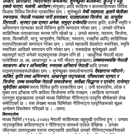
उपहार
,
छोराछोरी
,
चित्रैचित्र कथैकथा
,
शुभेच्छुका बालकथा
,
कुञ्जु र पकु
,
एक्लो यात्रा
,
मलामी
,
आरोहण
(संयुक्त) आदि साहित्य र बालसाहित्यका विविध
विधामा विविध सिर्जना प्रकाशित छन् । शुभेच्छुले
मेची पद्यमाला
,
इलामे चेलीका
रचनाहरू
,
नेपाली गजलमा नारी हस्ताक्षर
,
पाठशालाका सिर्जना
,
डा. वासुदेव
त्रिपाठी : स्रष्टा एक द्रष्टा अनेक
,
समुद्र दन्केपछि
जस्ता कृति, दर्जनौँ स्मृति र
अभिनन्दन ग्रन्थका साथै विभिन्न कृति सम्पादन गरेका छन् । उनको परिचय
साहित्यिक पत्रकारका रूपमा पनि रहेको छ । उनले सामना, नवरत्न, सिर्जना,
सास, फित्कौली, भानु, भानुदर्शन, चिचिला, नवतारा, रजहाँस आदि) साहित्यिक
पत्रपत्रिकाको सम्पादन गरेका छन् । उनले महाकवि देवकोटा स्मारिका, स्मृति
स्मारिका आदिको सम्पादन पनि गरेका छन् । यसबाहेक शुभेच्छुको अर्को
महत्वपूर्ण पाटो भनेको पाठ्यपुस्तक लेखन पनि हो । ‘आधुनिक नेपाली माला
प्रवेशिका अ, आ, आधारभूत १–७ गरी नौवटा शृङ्खला)
उच्चमाध्यमकि नेपाली
व्याकरण–बोध र अभिव्यक्ति
,
स्नातक अनिवार्य नेपाली
आदि उनका
पाठ्यपुस्तकहरूलेखेका छन् । शुभेच्छुका समालोचनातर्फ
दैवज्ञराज न्यौपाने :
व्यक्ति
,
कृति तथा अभिनन्दन
,
आधारभूत नाट्यकला
,
पाँचथरका स्रष्टा र
सिर्जना
,
उच्च माध्यमिक नेपाली समालोचना
,
समीक्षा सिद्धान्त र प्रयोग
,
राजेन्द्र
सुवेदीका आयाम
जस्ता विविध कृति प्रकाशित छन् । उनी शास्त्रीय, लोक र
मुक्त लय ढाँचामा पनि कविता सिर्जनामा रुचि राख्छन् ।साहित्य सागरको
प्रस्तुत शृङ्खलामा उनको माधव घिमिरेका गीतिनाट्य प्रवृत्ति शीर्षकको लेख
समेटिएको छ । यस लेखमा माधव घिमिरेका गीतिनाट्य प्रवृत्तिहरूको सूक्ष्म
अन्वेषण विश्लेषण गरिएको छ । –
​सम्पा.
विषयप्रवेश
माधव घिमिरे (१९७६-२०७७) नेपाली साहित्यका बहुमुखी प्रतिभा हुन् । उनका
नाट्यकृतिमा कवितानाट्य र गीतिनाट्य सामर्थ्य प्रवल देखिन्छ । उनका
जीवनका उत्तराद्र्धमा प्राप्त राष्ट्रकवि उपाधिले उनको गीतिनाट्यकारिताको