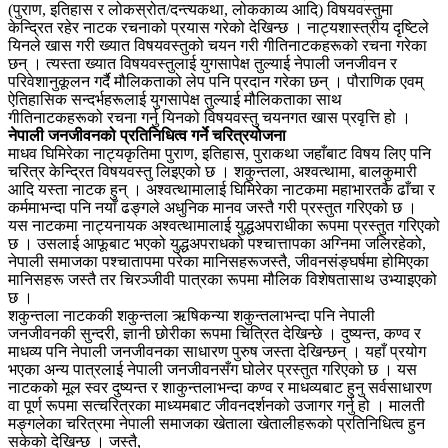
(पुराण, इतिहास र लोकस्रोत/दन्त्यकथा, लोककाव्य आदि) विषयवस्तुमा
केन्द्रित रहेर नाटक रचनाको प्रयास गरेको देखिन्छ । नाट्यशास्त्रीय दृष्टिले
यिनले खास गरी ख्यात विषयवस्तुको चयन गरी गीतिनाटकहरूको रचना गरेका
छन् । त्यस्ता ख्यात विषयवस्तुलाई युगसापेक्ष तुल्याई नेपाली जनजीवन र
परिवेशानुकूलन गर्दै मौलिकताको लेप पनि प्रदान गरेका छन् । पौराणिक एवम्
ऐतिहासिक सन्दर्भहरूलाई युगसापेक्ष तुल्याई मौलिकताका साथ
गीतिनाटकहरूको रचना गर्नु यिनको विषयवस्तु चयनगत खास प्रवृत्ति हो ।
नेपाली जनजीवनको प्रतिनिधित्व गर्ने चरित्रयोजना
माधव घिमिरेका नाट्यकृतिमा पुराण, इतिहास, पुराकथा जहाँबाट विषय लिए पनि
चरित्र केन्द्रित विषयवस्तु लिइएको छ । शकुन्तला, अश्वत्थामा, बालकुमारी
आदि यस्ता नाटक हुन् । अश्वत्थामालाई घिमिरेका नाटकमा महाभारतकै ढाँचा र
कर्ममाभन्दा पनि नयाँ ढङ्गले अधुनिक मानव जस्तै गरी प्रस्तुत गरिएको छ ।
यस नाटकमा नाट्यनायक अश्वत्थामालाई युद्धअपराधीका रूपमा प्रस्तुत गरिएको
छ । उसलाई आफूबाट भएको युद्धअपराधको पश्चात्तापका अग्निमा जलिरहेको,
नेपाली समाजका पश्चातापमा परेका मानिसहरूजस्तै, जीवनसंङ्घर्षमा होमिएका
मानिसहरू जस्तै तर चिरञ्जीवी पात्रका रूपमा मौलिक विशेषतासाथ उभ्याइएको
छ ।
शकुन्तला नाटककी शकुन्तला ऋषिकन्या शकुन्तलाभन्दा पनि नेपाली
जनजीवनकी सुन्दरी, ज्ञानी छोरीका रूपमा चित्रित देखिन्छे । दुष्यन्त, कण्व र
माधव्य पनि नेपाली जनजीवनका साधारण पुरुष जस्ता देखिन्छन् । यहाँ प्रयोग
भएका अन्य पात्रलाई नेपाली जनजीवनसँग घोलेर प्रस्तुत गरिएको छ । यस
नाटकको मूल स्वर दुष्यन्त र शाकुन्तलाभन्दा कण्व र माधव्यबाट हुनु सर्वसाधारण
वा पूर्ण रूपमा सत्चरित्रका माध्यमबाट जीवनदर्शनको उजागर गर्नु हो । मालती
मङ्गलेका चरित्रमा नेपाली समाजका खेताला खेतालीहरूको प्रतिनिधित्व हुन
सकेको देखिन्छ । जस्तै,