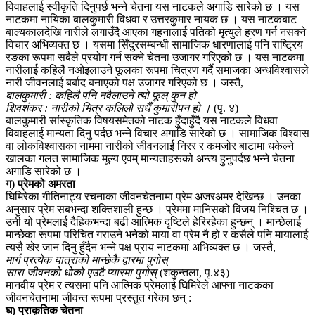
विवाहलाई स्वीकृति दिनुपर्छ भन्ने चेतना यस नाटकले अगाडि सारेको छ । यस
नाटकमा नायिका बालकुमारी विधवा र उत्तरकुमार नायक छ । यस नाटकबाट
बाल्यकालदेखि नारीले लगाउँदै आएका गहनालाई पतिको मृत्युले हरण गर्न नसक्ने
विचार अभिव्यक्त छ । यसमा सिँदुरसम्बन्धी सामाजिक धारणालाई पनि राष्ट्रिय
रङका रूपमा सबैले प्रयोग गर्न सक्ने चेतना उजागर गरिएको छ । यस नाटकमा
नारीलाई कहिलै नओइलाउने फूलका रूपमा चित्रण गर्दै समाजका अन्धविश्वासले
नारी जीवनलाई बर्बाद बनाएको पक्ष उजागर गरिएको छ । जस्तै,
बालकुमारी : कहिलै पनि नवैलाउने त्यो फूल् कुन हो
शिवशंकर : नारीको भित्र कलिलो सधैँ कुमारीपन हो ।
(पृ. ४)
बालकुमारी सांस्कृतिक विषयसमेतको नाटक हुँदाहुँदै यस नाटकले विधवा
विवाहलाई मान्यता दिनु पर्दछ भन्ने विचार अगाडि सारेको छ । सामाजिक विश्वास
वा लोकविश्वासका नाममा नारीको जीवनलाई निरर र कमजोर बाटामा धकेल्ने
खालका गलत सामाजिक मूल्य एवम् मान्यताहरूको अन्त्य हुनुपर्दछ भन्ने चेतना
अगाडि सारेको छ ।
ग) प्रेमको अमरता
घिमिरेका गीतिनाट्य रचनाका जीवनचेतनामा प्रेम अजरअमर देखिन्छ । उनका
अनुसार प्रेम सबभन्दा शक्तिशाली हुन्छ । प्रेममा मानिसको विजय निश्चित छ ।
उनी यो प्रेमलाई दैहिकभन्दा बढी आत्मिक दृष्टिले हेरिरहेका हुन्छन् । मान्छेलाई
मान्छेका रूपमा परिचित गराउने भनेको माया वा प्रेम नै हो र कसैले पनि मायालाई
त्यसै खेर जान दिनु हुँदैन भन्ने पक्ष प्राय नाटकमा अभिव्यक्त छ । जस्तै,
मार्ग प्रत्येक यात्राको मान्छेकै द्वारमा पुगोस्
सारा जीवनको धोको एउटै प्यारमा पुगोस्
(शकुन्तला, पृ.४३)
मानवीय प्रेम र त्यसमा पनि आत्मिक प्रेमलाई घिमिरेले आफ्ना नाटकका
जीवनचेतनामा जीवन्त रूपमा प्रस्तुत गरेका छन् :
घ) प्राकृतिक चेतना