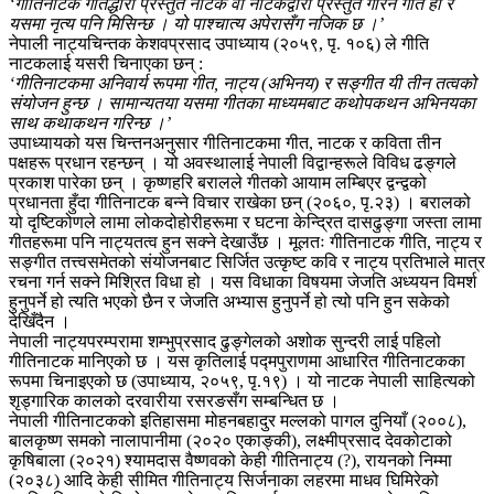
‘गीतिनाटक गीतद्धारा प्रस्तुत नाटक वा नाटकद्वारा प्रस्तुत गरिने गीत हो र
यसमा नृत्य पनि मिसिन्छ । यो पाश्चात्य अपेरासँग नजिक छ ।’
नेपाली नाट्यचिन्तक केशवप्रसाद उपाध्याय (२०५९, पृ. १०६) ले गीति
नाटकलाई यसरी चिनाएका छन् :
‘गीतिनाटकमा अनिवार्य रूपमा गीत, नाट्य (अभिनय) र सङ्गीत यी तीन तत्वको
संयोजन हुन्छ । सामान्यतया यसमा गीतका माध्यमबाट कथोपकथन अभिनयका
साथ कथाकथन गरिन्छ ।’
उपाध्यायको यस चिन्तनअनुसार गीतिनाटकमा गीत, नाटक र कविता तीन
पक्षहरू प्रधान रहन्छन् । यो अवस्थालाई नेपाली विद्वान्हरूले विविध ढङ्गले
प्रकाश पारेका छन् । कृष्णहरि बरालले गीतको आयाम लम्बिएर द्वन्द्वको
प्रधानता हुँदा गीतिनाटक बन्ने विचार राखेका छन् (२०६०, पृ.२३) । बरालको
यो दृष्टिकोणले लामा लोकदोहोरीहरूमा र घटना केन्द्रित दासढुङ्गा जस्ता लामा
गीतहरूमा पनि नाट्यतत्व हुन सक्ने देखाउँछ । मूलतः गीतिनाटक गीति, नाट्य र
सङ्गीत तत्त्वसमेतको संयोजनबाट सिर्जित उत्कृष्ट कवि र नाट्य प्रतिभाले मात्र
रचना गर्न सक्ने मिश्रित विधा हो । यस विधाका विषयमा जेजति अध्ययन विमर्श
हुनुपर्ने हो त्यति भएको छैन र जेजति अभ्यास हुनुपर्ने हो त्यो पनि हुन सकेको
देखिँदैन ।
नेपाली नाट्यपरम्परामा शम्भुप्रसाद ढुङ्गेलको अशोक सुन्दरी लाई पहिलो
गीतिनाटक मानिएको छ । यस कृतिलाई पद्मपुराणमा आधारित गीतिनाटकका
रूपमा चिनाइएको छ (उपाध्याय, २०५९, पृ.१९) । यो नाटक नेपाली साहित्यको
शृड्गारिक कालको दरवारीया रसरङसँग सम्बन्धित छ ।
नेपाली गीतिनाटकको इतिहासमा मोहनबहादुर मल्लको पागल दुनियाँ (२००८),
बालकृष्ण समको नालापानीमा (२०२० एकाङ्की), लक्ष्मीप्रसाद देवकोटाको
कृषिबाला (२०२१) श्यामदास वैष्णवको केही गीतिनाट्य (?), रायनको निम्मा
(२०३८) आदि केही सीमित गीतिनाट्य सिर्जनाका लहरमा माधव घिमिरेको