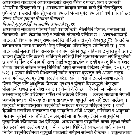
अश्वत्थामा नाटकको अश्वत्थामालाई हाम्रा पँधेरा र पाखा, छया र उकाली
ओरालीमा हिँडाइएको छ । अश्वत्थामा देवदारु वनको बाटो हुँदै गोसाईँकुण्ड
पुगेको छ । उसले गोसाईँकुण्ड वा हिमाली भेगमा पुगेर हिमालको वर्णन गरेको छ :
शान्त शीतल एकान्त हिमवन्त हिमाल हे
पिताले पुत्रलाईझैँ काखमाथि उचाल हे
(पृ. ७)
अश्वत्थामा नाटकमा पर्वतमाथिको वराहपोखरी, नीलगिरि हिमाल, वनपालाको
किनारको धारो, शैलगंगा नदी र कविको कोठाको परिवेश छ । अश्वत्थामालाई
नाटकको विषय बनाएर पुराणकालदेखि पहिलो र दोस्रो विश्वयुद्ध हुँदै विगतदेखि
वर्तमानसम्म मानव समाजले भोग्नु परिरहेका परिणतिहरू समेटिएको छ । यस
नाटकलाई मूलतः विश्व समस्याका रूपमा रहेका युद्ध र हिंसाबाट मुक्त हुने उत्कट
चाहना हुँदाहुँदै पनि कसरी अजिँगरले लपेटेझैँ तिनै भुक्तमानहरूमा लपेटिनु परेको
छ भन्ने मार्मिक र पीडादायी सन्दर्भलाई चतुरतापूर्वक नाटकीय वस्तु विधानभित्र
रोचक पाराले समेट्न सक्नु घिमिरेको अपूर्व सफलता देखिन्छ (नेपाल, २०६१, पृ.
७९) । यसमा घिमिरेले मिथकलाई नवीन ढङ्गमा प्रस्तुत गरी आफ्नो नाट्य
रचना गर्ने उत्कृष्ट प्रतिभा प्रदर्शन गरेका छन् । यस नाटकले महाभारतको
विषय लिएर पनि आधुनिक विश्वका प्रथम र दोस्रो विश्वयुद्धले भोगाएका
पीडादायी क्षणलाई परिवेश बनाउन सकेको देखिन्छ । नेपाली जनजीवनका
समस्यालाई पनि परिवेशमा गर्भित गर्न सकेको देखिन्छ । उनका नाटकमा नेपाली
जनजीवनका साथै प्रकृति मानव तादात्म्यका बहुमुखी पक्ष समेटिएर आउँछन् ।
पात्रको मनोदशाअनुसार प्रकृतिको मनोदशा प्रस्तुत गरिएको हुन्छ । जस्तै
देउकीमा मल्लीका सङ्कटमा पर्दा प्रकृतिमा आँधी आएको, मल्लिका र अर्जुनको
मिलनमा जुनेली रात हाँसेको, बालकुमारीमा नायिकाप्रतिको सहानुभूतिमा
प्रकृतिको संवेगात्मक पक्ष देखिएको, अश्वत्थामामा प्रकृतिले मानव सुरक्षा गरेको
देखाइएको पक्ष उल्लेख्य छन् । यी नाटकमा घिमिरेले स्वच्छन्दतावादी काव्यमा
निहित प्रकृतिदर्शनका बहुमुखी पाटालाई समेट्न सकेको देखिन्छ । शकुन्तलाका