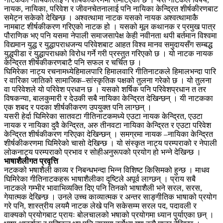
नायक, नायिका, परिवेश र जीवनचेतनालाई पनि नायिका केन्द्रित शीर्षकीरणबाट
समेट्न सकेको देखिन्छ । अश्वत्थामा नाटक यसको नायक अश्वत्थामाकै
नामबाट शीर्षकीकरण गरिएको नाटक हो । यसको मूल कथानक र प्रमुख पात्र
पौराणिक भए पनि यसमा नेपाली समाजसापेक्ष केही नवीनता थपी बर्तमान विश्वमा
विद्यमान युद्ध र युद्धापराधजन्य परिवेशबाट आहत विश्व मानव समुदायसँग सम्बद्ध
युद्धपीडा र युद्धापराधको विरोध गर्ने गरी प्रस्तुत गरिएको छ । यो नाटक नायक
केन्द्रित शीर्षकीकरणबाटै पनि सफल र चर्चित छ ।
घिमिरेका नाट्य रचनामध्येहिमालपारि हिमालवारि गीतिनाटकले हिमालभन्दा पारि
र वारिका जातिको सामाजिक–सांस्कृतिक पक्षको तुलना गरेको छ । यो तुलना
वा परिवेशले यो परिवेश प्रधान छ । यसको शर्षिक पनि परिवेशप्रधान त तर
विषकन्या, बालकुमारी र देउकी सबै नायिका केन्द्रित देखिन्छन् । यी नाटकका
एक शबद र पदका शीर्षकीकरण उपयुक्त पनि लाग्छन् ।
यसरी हेर्दा घिमिरेका सातवटा गीतिनाटकमध्ये एउटा नायक केन्द्रित, एउटा
नायक र नायिका दुवै केन्द्रित, अरु तीनवटा नायिका केन्द्रित र एउटा परिवेश
केन्द्रित शीर्षकीकरण गरिएका देखिन्छन् । समग्रमा नायक –नायिका केन्द्रित
शीर्षकीकरणमा घिमिरेको चासो देखिन्छ । यो संस्कृत नाट्य परम्पराको र नेपाली
लोकनाट्य परम्पराको प्रभाव र सोहीअनुरूपको प्रयोग हो भन्ने देखिन्छ ।
भाषाशैलीगत प्रवृत्ति
नटकको भषाशैली काव्य र निबन्धभन्दा भिन्न विशिष्ट किसिमको हुन्छ । माधव
घिमिरेका गीतिनाटकहरू भाषाशैलीका दृष्टिले अपूर्व लाग्छन् । प्राय सबै
नाटकले गम्भीर भावाभिव्यक्ति दिए पनि तिनको भाषाशैली भने सरल, सरस,
गेयात्मक देखिन्छ । उनले उच्च काव्यात्मक र अन्तर साङ्गीतिक भाषाको प्रयोग
गरे पनि, शास्त्रीय लयमै नाटक लेखे पनि सकेसम्म सरल पद, पदावली र
वाक्यको प्रयोगबाट प्रायः बोलचालको भषाको प्रयोगमा ध्यान पुर्याएका छन् ।