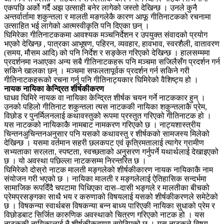
एकपछि अर्को गर्दै अझ उत्साही बनेर लागेको जस्तो देखिन्छ । उनले कुनै
अन्तर्वार्तामा शकुन्तला र मालती मङगलेकै कारण आफू गीतिनाटकको रचनामा
उत्साहित भई लागेको आत्मस्वीकृति पनि दिएका छन् ।
घिमिरेका गीतिनाटककमा आवश्यक मञ्चनिर्देशन र उपयुक्त संवादको प्रयोग
भएको देखिन्छ , पात्रका आभूषण, पहिरन, व्यवहार, हावभाव, स्वरशैली, वातावरण
(समय, मौसम आदि) को पनि निर्देश र सङ्केत गरिएको देखिन्छ । हालसम्ममा
प्रदर्शनमा नआएका अन्य सबै गीतिनाटकहरू पनि मञ्चमा सजिलैसँग प्रदर्शन गर्न
सकिने खालका छन् । मञ्चमा सफलतापूर्वक प्रदर्शन गर्न सकिने गरी
गीतिनाटकहरूको रचना गर्नु पनि गीतिनाट्यकार घिमिरेको वैशिष्ट्य हो ।
नायक नायिका केन्द्रित शीर्षकीकरण
घाधव घिमिरे नायक वा नायिका केन्द्रित शीर्षक चयन गर्ने नाटककार हुन् ।
उनको पहिलो गीतिनाट शकुन्तला त्यस नाटककी नायिका शकुन्तलाकै प्रेम,
विछोड र पुनर्मिलनलाई कथावस्तुको रूपमा प्रस्तुत गरिएको गीतिनाटक हो ।
यस नाटकको नायिकाकै नामबाट नामकरण गरिएको छ । नाट्यशास्त्रीय
चिन्तनअुचिन्तनअनुसार पनि यसको कथावस्तु र शीर्षकको सामजस्य मिलेको
देखिन्छ । यसमा वर्तमान सहरी छलकपट एवं कृत्रिमतालाई त्यागेर ग्रामीण
सभ्यताका सरलता, स्पष्टता, स्वच्छताको अनुसरण गर्नुपर्ने यथार्थलाई देखाइएको
छ । यो अवस्था पछिल्ला नाटकसम्म निरन्तरित छ ।
घिमिरेको दोस्रो नाटक मालती मङ्गलेको शीर्षकीकारण नायक नायिकाकै नाम
संयोजन गरी भएको छ । नायिका मालती र मङ्गलेलाई ऐतिहासिक सन्दर्भमा
सामाजिक रूपदिँदै चपटामा पिधिएका दास–दासी भङ्गले र मालतीका बीचको
प्रेमप्रसङ्गका साथै भय र करुणाको विषयलाई यसको शीर्षकीकरणले समेटेको
छ । विषकन्या स्वार्थबस विषकन्या बन्न बाध्य पारिएकी नायिका सुधाको प्रेम र
विछोडबाट सिर्जित कारुणिक अवस्थाको चित्रण गरिएको नाटक हो । यस
नाटककी नायिकालाई नै शीर्षकीकरणमा समेटिएको छ । यस नाटकले विषय,