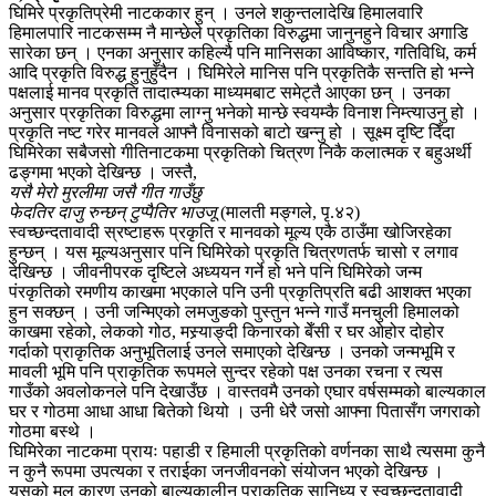
घिमिरे प्रकृतिप्रेमी नाटककार हुन् । उनले शकुन्तलादेखि हिमालवारि
हिमालपारि नाटकसम्म नै मान्छेले प्रकृतिका विरुद्धमा जानुनहुने विचार अगाडि
सारेका छन् । एनका अनुसार कहिल्यै पनि मानिसका आविष्कार, गतिविधि, कर्म
आदि प्रकृति विरुद्ध हुनुहुँदैन । घिमिरेले मानिस पनि प्रकृतिकै सन्तति हो भन्ने
पक्षलाई मानव प्रकृति तादात्म्यका माध्यमबाट समेट्तै आएका छन् । उनका
अनुसार प्रकृतिका विरुद्धमा लाग्नु भनेको मान्छे स्वयम्कै विनाश निम्त्याउनु हो ।
प्रकृति नष्ट गरेर मानवले आफ्नै विनासको बाटो खन्नु हो । सूक्ष्म दृष्टि दिँदा
घिमिरेका सबैजसो गीतिनाटकमा प्रकृतिको चित्रण निकै कलात्मक र बहुअर्थी
ढङ्गमा भएको देखिन्छ । जस्तै,
यसै मेरो मुरलीमा जसै गीत गाउँछु
फेदतिर दाजु रुन्छन् टुप्पैतिर भाउजू
(मालती मङ्गले, पृ.४२)
स्वच्छन्दतावादी स्रष्टाहरू प्रकृति र मानवको मूल्य एकै ठाउँमा खोजिरहेका
हुन्छन् । यस मूल्यअनुसार पनि घिमिरेको प्रकृति चित्रणतर्फ चासो र लगाव
देखिन्छ । जीवनीपरक दृष्टिले अध्ययन गर्ने हो भने पनि घिमिरेको जन्म
पंरकृतिको रमणीय काखमा भएकाले पनि उनी प्रकृतिप्रति बढी आशक्त भएका
हुन सक्छन् । उनी जन्मिएको लमजुङको पुस्तुन भन्ने गाउँ मनचुली हिमालको
काखमा रहेको, लेकको गोठ, मस्र्याङ्दी किनारको बेँसी र घर ओहोर दोहोर
गर्दाको प्राकृतिक अनुभूतिलाई उनले समाएको देखिन्छ । उनको जन्मभूमि र
मावली भूमि पनि प्राकृतिक रूपमले सुन्दर रहेको पक्ष उनका रचना र त्यस
गाउँको अवलोकनले पनि देखाउँछ । वास्तवमै उनको एघार वर्षसम्मको बाल्यकाल
घर र गोठमा आधा आधा बितेको थियो । उनी धेरै जसो आफ्ना पितासँग जगराको
गोठमा बस्थे ।
घिमिरेका नाटकमा प्रायः पहाडी र हिमाली प्रकृतिको वर्णनका साथै त्यसमा कुनै
न कुनै रूपमा उपत्यका र तराईका जनजीवनको संयोजन भएको देखिन्छ ।
यसको मूल कारण उनको बाल्यकालीन प्राकृतिक सानिध्य र स्वच्छन्दतावादी