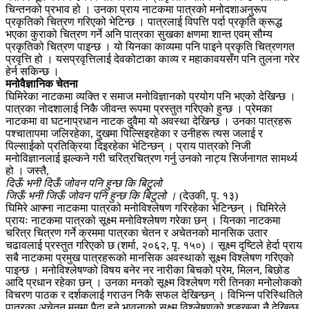
चिन्तनको प्रभाव हो । उनका प्राय नाटकमा पात्रको मनोदशाअनुरूप
प्रकृतिको चित्रण गरिएको भेटिन्छ । पात्रलाई विपत्ति पर्दा प्रकृति क्रूद्ध
भएका कुराको चित्रण गर्ने अनि पात्रका सुखका क्षणमा शान्त एवम् सौम्य
प्रकृतिको चित्रण पाइन्छ । यो यिनका काव्यमा पनि पाइने प्रकृति चित्रणगत
प्रवृत्ति हो । यसप्रवृत्तिलाई देवकोटाका काव्य र महाकावयसँग पनि तुलना गरेर
हेर्न सकिन्छ ।
मनोवैज्ञानिक चेतना
घिमिरेका नाटकमा व्यक्ति र समाज मनोविज्ञानको प्रयोग पनि भएको देखिन्छ ।
पात्रका नोदशालाई निकै जीवन्त रूपमा प्रस्तुत गरिएको हुन्छ । प्रेमका
नाटकमा वा घटनाप्रधान नाटक दुवैमा यो अवस्था देखिन्छ । उनका पात्रहरू
पश्चातापमा जलिरहेका, दुखमा पिल्सिइरहेका र उनीहरू त्यस जलाई र
पिल्साईको प्रतिक्रिया दिइरहेका भेटिन्छन् । प्राय पात्रको निजी
मनोविज्ञानलाई झल्कने गरी चरित्रचित्रण गर्नु उनको नाट्य सिर्जनागत सामर्थ्य
हो । जस्तै,
दिऊँ भनी दिऊँ जोवन पनि हुन्छ कि बिटुलो
जिऊँ भनी जिऊँ जोवन पनि हुन्छ कि बिटुलो ।
(देउकी, पृ. १३)
घिमिरे आफ्ना नाटकमा पात्रको मनोविश्लेषण गरिरहेका भेटिन्छन् । घिमिरेले
प्रायः नाटकमा पात्रको सूक्ष्म मनोविश्लेषण गरेका छन् । यिनका नाटकमा
चरित्र चित्रण गर्ने क्रममा पात्रका चेतन र अचेतनको मानसिक उतार
चढावलाई प्रस्तुत गरिएको छ (शर्मा, २०६२, पृ. १५०) । सूक्ष्म दृष्टिले हेर्दा प्राय
सबै नाटकमा प्रमुख पात्रहरूको मानसिक अवस्थाको सूक्ष्म विश्लेषण गरिएको
पाइन्छ । मनोविश्लेषण्को विषय बनेर नर नारीका बिचको प्रेम, मिलन, बिछोड
आदि प्रधान रहेका छन् । उनका मनको सूक्ष्म विश्लेषण गरी तिनका मनोलोकको
विचरण पाठक र दर्शकलाई गराउन निकै सफल देखिन्छन् । विभिन्न परिस्थितिले
पात्रका अचेतन मनमा पैदा हुने भावनाको सूक्ष्म विश्लेषणको शृङ्खला नै देखिन्छ