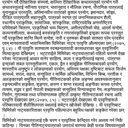
प्रयोग गर्दै ऐतिहासिक संस्पर्श, कल्पित ऐतिहासिक कथावस्तुको प्रयोग गरी
कथावस्तुलाई नवीनता प्रदान, भावानुवाद र मौलिक रचना, पौराणिक पात्रलाई
युगानुकूल प्रस्तुति, अतिमानवीय पात्रको कुशल प्रयोग, इमानदार, सोझा,
पीडित पात्रप्रति सहानुभूति, पात्रको स्वगत एवं जनान्तिककथन शैली,
स्थानीय प्राकृतिक, सामाजिक, सांस्कृतिक, राष्ट्रियदेखि अन्तर्राष्ट्रिय
परिवेशको चित्रण, प्रकृतिको भव्य चित्रण, अतीतप्रतिको मोह, आदर्श सन्देश,
कल्पनाशीलता, कथ्यलाई बनसंस्कृति र नगरसंस्कृतिको द्वन्द्वका रूपमा प्रस्तुत
गर्दै प्रकृतिमा शान्ति मिल्ने सन्देश, नारी र पुरुषका बीचको साश्वत प्रेम प्रदर्शन
एवम् मानवतावादी भावाभिव्यक्ति घिमिरेका नाट्य प्रवृत्ति औल्याएका छन् (२०७५,
पृ.८४) । यी प्रवृत्ति साश्चात्य स्वच्छन्दतावादी काव्यधाराका मूल प्रवृत्तिसँग
मिल्दाजुल्दा देखिन्छन् । भट्टराईले मिमिरेका नाट्ययात्राको पहिलो चरणमै देखा
परेका नाटकलाई आधार मानेर साहित्य, कला र सङ्गीतलाई महत्त्व , पात्रगत
द्वन्द्रको सबल प्रस्तुतीकरण, एकल, द्वैत र सामूहिक गीतिसम्बादको प्रयोग,
शास्त्रीय अनुष्टुप र लोकछन्दको प्रयोग, अभिनय पक्षका दृष्टिबाट सफल सिर्जन
सामर्थ्य, सरल, सहज, सन्तुलित र मार्मिक अभिव्यक्ति, विभिन्न बिम्ब, प्रतीक र
अलङ्कारको समुचित प्रयोग, गीतिनाटकको हरेक अङ्गमा आवश्यकतानुसार
रङ्गमञ्चीय सङ्केत, शृङ्गार, करुण र शान्त रसलाई अङ्गीका रूपमा प्रयोग,
तत्सम, तद्भव र झर्रा नेपाली शब्दहरूको सन्तुलित विन्यासद्वारा गेय–सङ्गेयताको
निर्माण, गुणात्मक तथा परिमाणात्मक दृष्टिले उत्कृष्ट गीतिनाटकको रचना आदि
प्रवृत्ति देखाएका छन् (२०७५, ८५) । भट्टराईले देखाएका यी प्रवृत्तिहरूले
परिष्कारवादी शैलीशिल्पगत पक्षलाई समेट्न खोजेको देखिन्छ । यी प्रवृत्तिबाट
घिमिरेको नाट्यकारिताका प्रवृत्ति पहिल्याउन बहुविध पक्षको सङ्केत गरेका छन्
।
घिमिरेको नाट्ययात्रालाई एकै चरण र प्रवृत्तिमा केन्द्रित गरेर अध्यय गर्न निकै
कठिन्छ । यिनका गीतिनाट्ययात्राको उत्तरार्ध चरणमा केही फरक विषयवस्तुको