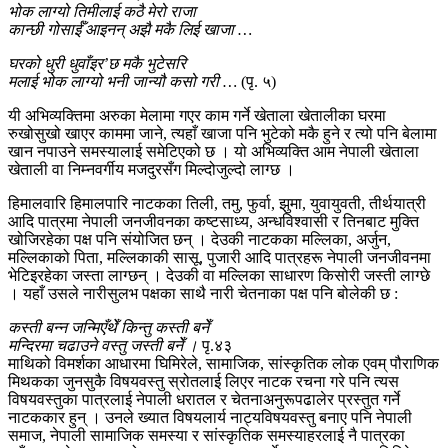
भोक लाग्यो तिमीलाई कठै मेरो राजा
कान्छी गोसाईँ आइनन् अझै मकै लिई खाजा …
घरको धुरी धुवाँइर’छ मकै भुटेसरि
मलाई भोक लाग्यो भनी जान्यौ कसो गरी …
(पृ. ५)
यी अभिव्यक्तिमा अरुका मेलामा गएर काम गर्ने खेताला खेतालीका घरमा
रुखोसुखो खाएर काममा जाने, त्यहाँ खाजा पनि भुटेको मकै हुने र त्यो पनि बेलामा
खान नपाउने समस्यालाई समेटिएको छ । यो अभिव्यक्ति आम नेपाली खेताला
खेताली वा निम्नवर्गीय मजदुरसँग मिल्दोजुल्दो लाग्छ ।
हिमालवारि हिमालपारि नाटकका तिली, तमु, फुर्वा, झुमा, युवायुवती, तीर्थयात्री
आदि पात्रमा नेपाली जनजीवनका कष्टसाध्य, अन्धविश्वासी र तिनबाट मुक्ति
खोजिरहेका पक्ष पनि संयोजित छन् । देउकी नाटकका मल्लिका, अर्जुन,
मल्लिकाको पिता, मल्लिकाकी सासू, पुजारी आदि पात्रहरू नेपाली जनजीवनमा
भेटिइरहेका जस्ता लाग्छन् । देउकी वा मल्लिका साधारण किसोरी जस्ती लाग्छे
। यहाँ उसले नारीसुलभ पक्षका साथै नारी चेतनाका पक्ष पनि बोलेकी छ :
कस्ती बन्न जन्मिएँथेँ किन्तु कस्ती बनेँ
मन्दिरमा चढाउने वस्तु जस्ती बनेँ ।
पृ.४३
माथिको विमर्शका आधारमा घिमिरेले, सामाजिक, सांस्कृतिक लोक एवम् पौराणिक
मिथकका जुनसुकै विषयवस्तु स्रोतलाई लिएर नाटक रचना गरे पनि त्यस
विषयवस्तुका पात्रलाई नेपाली धरातल र चेतनाअनुरूपढालेर प्रस्तुत गर्ने
नाटककार हुन् । उनले ख्यात विषयलार्य नाट्यविषयवस्तु बनाए पनि नेपाली
समाज, नेपाली सामाजिक समस्या र सांस्कृतिक समस्याहरलाई नै पात्रका