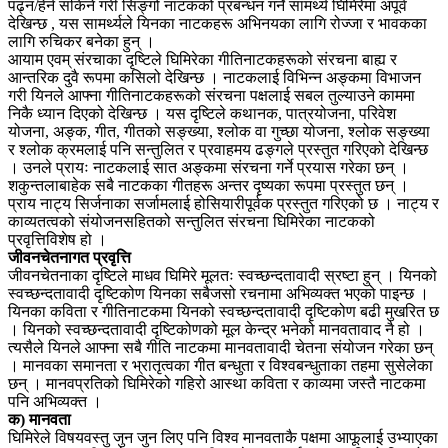
पढ्न/हेर्न सकिने गरी सिङ्गो नाटकको प्रबन्धन गर्ने सामर्थ्य घिमिरेमा अपूर्व
देखिन्छ , यस सामर्थ्यले यिनका नाटकहरू अभिनयका लागि रोज्जा र भावकका
लागि रुचिकर बनेका हुन् ।
आयाम एवम् संरचाका दृष्टिले घिमिरेका गीतिनाटकहरूको संरचना बाह्य र
आन्तरिक दुवै रूपमा कसिलो देखिन्छ । नाटकलाई विभिन्न अङ्कमा विभाजन
गरी यिनले आफ्ना गीतिनाटकहरूको संरचना पक्षलाई सबल तुल्याउने काममा
निकै ध्यान दिएको देखिन्छ । यस दृष्टिले कथानक, पात्रयोजना, परिवेश
योजना, अङ्क, गीत, गीतको सङ्ख्या, श्लोक वा गुच्छा योजना, श्लोक सङ्ख्या
र श्लोक क्रमलाई पनि सन्तुलित र प्रवाहमय ढङ्गले प्रस्तुत गरिएको देखिन्छ
। उनले प्रायः नाटकलाई सात अङ्कमा संरचना गर्ने प्रयास गरेका छन् ।
शकुन्तलाबाहेक सबै नाटकका गीतहरू अन्तर दृष्यका रूपमा प्रस्तुत छन् ।
प्राय नाट्य सिर्जनाका सर्जामलाई होसियारीपूर्वक प्रस्तुत गरिएको छ । नाट्य र
काव्यतत्वको संयोजनसहितको सन्तुलित संरचना घिमिरेका नाटकको
प्रवृत्तिविशेष हो ।
जीवनचेतनागत प्रवृत्ति
जीवनचेतनाका दृष्टिले माधव घिमिरे मूलतः स्वच्छन्दतावादी स्रष्टा हुन् । यिनको
स्वच्छन्दतावादी दृष्टिकोण यिनका सबैजसो रचनामा अभिव्यक्त भएको पाइन्छ ।
यिनका कविता र गीतिनाटकमा यिनको स्वच्छन्दतावादी दृष्टिकोण बढी मुखरित छ
। यिनको स्वच्छन्दतावादी दृष्टिकोणको मूल केन्द्र भनेको मानवतावाद नै हो ।
त्यसैले यिनले आफ्ना सबै गीति नाटकमा मानवतावादी चेतना संयोजन गरेका छन्
। मानवका समानता र भ्रातृत्वका गीत बन्धुता र विश्वबन्धुताका तहमा सुसेलेका
छन् । मानवप्रतिको घिमिरेको गहिरो आस्था कविता र काव्यमा जस्तै नाटकमा
पनि अभिव्यक्त ।
क) मानवता
घिमिरेले विषयवस्तु जुन जुन लिए पनि विश्व मानवताकै पक्षमा आफूलाई उभ्याएका