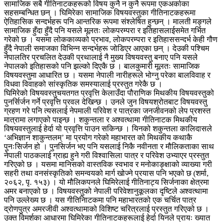
सामाजिक सबै गीतिनाटकहरूको विषय कुनै न कुनै रूपमा एकअर्काका
सहसम्बन्धित छन् । घिमिरेका सामाजिक विषयवस्तुका गीतिनाटकहरूमा
ऐतिहासिक सन्दर्भहरू पनि आन्तरिक रूपमा संश्लेषित हुन्छन् । मालती मङ्गले
सामाजिक हुँदा हुँदै पनि यसले मूलतः लोकपरम्परा र इतिहासलाईसमेत गर्भित
गरेको छ । यसमा लोककाव्यको प्रभाव, लोकपरम्परा र इतिहाससन्दर्भ केही गौण
हुँदै नेपाली समाजका विभिन्न सन्दर्भहरू जोडिएर आएका छन् । देउकी पश्चिम
नेपालतिर प्रचलित देउकी प्रथालाई नै मुख्य विषयवस्तु बनाए पनि यसले
नेपालको इतिहासको पनि झल्को दिएकै छ । बालकुमारी मूलतः सामाजिक
विषयवस्तुमा आधारित छ । यसमा नेपाली नारीहरूले भोग्नु परेका बालविवाह र
विधवा विवाहको सांस्कृतिक समस्यालाई प्रस्तुत गरेकै छ ।
घिमिरेको विषयवस्तुचयतगत प्रवृत्ति केलाउँदा पौराणिक मिथकीय विषयवस्तुको
पुनर्सिर्जन गर्ने प्रवृत्ति प्रवल देखिन्छ । उनले जुन विषयश्रोतबाट विषयवस्तु
ग्रहण गरे पनि त्यसलाई नेपमाली परिवेश र पात्रका जनजीवनको लेप प्रशस्त
मात्रामा लगाएको पाइन्छ । शकुन्तला र अश्वत्थामा गीतिनाटक मिथकीय
विषयवस्तुलाई हेर्दा यो प्रवृत्ति पाउन सकिन्छ । यिनको शकुन्तला कालिदासले
‘अभिज्ञान शाकुन्तलम्’ मा प्रयोग गरेको महाभारत को मिथकीय कथाकै
पुनःसिर्जन हो । पुनसिर्जन भए पनि यसलाई निकै नवीनता र मौलिकताका साथ
नेपाली पाठकलाई ग्राह्य हुने गरी विश्वासिला पात्र र परिवेश उभ्याएर प्रस्तुत
गरिएको छ । यसमा मानिसको वास्तविक स्वभाव र मनोकाङ्क्षाको व्याख्या गरी
सहरी तथा वनसंस्कृतिको समन्वयको मार्ग खोज्ने प्रयास पनि भएको छ (शर्मा,
२०६२, पृ. १५३) । यो मौलिकपनले घिमिरेलाई गीतिनाट्य सिर्जनाका क्षेत्रमा
अमर बनाएको छ । विषयवस्तुको नेपाली परिवेशानुकूलका दृष्टिले अश्वत्थामा
पनि उल्लेख्य छ । यस गीतिनिाटकमा पनि महाभारतको एक चर्चित पात्र
द्रोणपुत्र अमरजीवी अश्वत्थामाको विशिष्ट चरित्रलाई प्रस्तुत गरिएको छ ।
उक्त विमर्शका आधारमा घिमिरेका गीतिनाटकहरूलाई हेर्दा यिनले प्रायः ख्यात