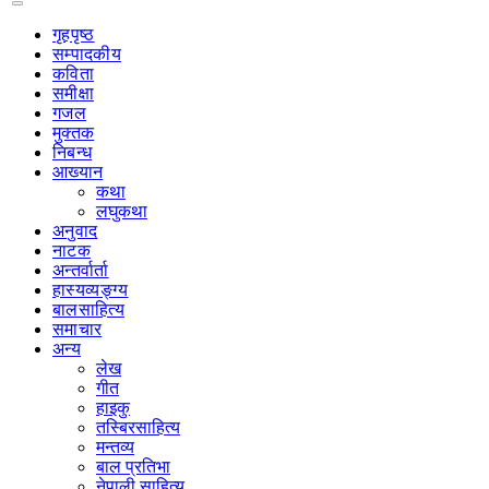
गृहपृष्‍ठ
सम्पादकीय
कविता
समीक्षा
गजल
मुक्तक
निबन्ध
आख्यान
कथा
लघुकथा
अनुवाद
नाटक
अन्तर्वार्ता
हास्यव्यङ्ग्य
बालसाहित्य
समाचार
अन्य
लेख
गीत
हाइकु
तस्बिरसाहित्य
मन्तव्य
बाल प्रतिभा
नेपाली साहित्य