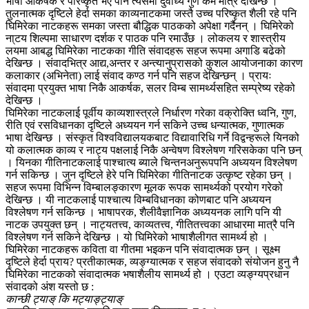
भाषा आकर्षक र परिष्कृत भए पनि त्यसमा दुर्वोध्य गुण कमै मात्र देखिन्छ ।
तुलनात्मक दृष्टिले हेर्दा समका काव्यनाटकमा जस्तै उच्च परिष्कृत शैली रहे पनि
घिमिरेका नाटकहरू समका जस्ता बौद्धिक पाठकको अपेक्षा गर्दैनन् । घिमिरेको
ना्टय शिल्पमा साधारण दर्शक र पाठक पनि रमाउँछ । लोकलय र शास्त्रीय
लयमा आबद्ध घिमिरेका नाटकका गीति संवादहरू सहज रूपमा अगाडि बढेको
देखिन्छ । संवादभित्र आद्य,अन्तर र अन्त्यानुप्रासको कुशल आयोजनाका कारण
कलाकार (अभिनेता) लाई संवाद कण्ठ गर्न पनि सहज देखिन्छन् । प्रायः
संवादमा प्रयुक्त भाषा निकै आकर्षक, सलर विम्ब सामर्थ्यसहित सम्प्रेष्य रहेको
देखिन्छ ।
घिमिरेका नाटकलाई पूर्वीय काव्यशास्त्रले निर्धारण गरेका वक्रोक्ति ध्वनि, गुण,
रीति एवं रसविधानका दृष्टिले अध्ययन गर्न सकिने उच्च धन्यात्मक, गुणात्मक
भाषा देखिन्छ । संस्कृत विश्वविद्यालयकबाट विद्यावारिधि गर्ने विद्वन्हरूले यिनको
यो कलात्मक काव्य र नाट्य पक्षलाई निकै अन्वेषण विश्लेषण गरिसकेका पनि छन्
। यिनका गीतिनाटकलाई पाश्चात्य ब्याले चिन्तनअनुरूपपनि अध्ययन विश्लेषण
गर्न सकिन्छ । जुन दृष्टिले हेरे पनि घिमिरेका गीतिनाटक उत्कृष्ट रहेका छन् ।
सहज रूपमा विभिन्न विम्बालङ्कारण मूलक रूपक सामर्थ्यको प्रयोग गरेको
देखिन्छ । यी नाटकलाई पाश्चात्य विम्बविधानका कोणबाट पनि अध्ययन
विश्लेषण गर्न सकिन्छ । भाषापरक, शैलीवैज्ञानिक अध्ययनक लागि पनि यी
नाटक उपयुक्त छन् । नाट्यतत्त्व, काव्यतत्त्व, गीतितत्त्वका आधारमा मात्रै पनि
विश्लेषण गर्न सकिने देखिन्छ । यो घिमिरेको भाषाशैलीगत सामर्थ्य हो ।
घिमिरेका नाटकहरू कविता वा गीतमा भइकन पनि संवादात्मक छन् । सूक्ष्म
दृष्टिले हेर्दा प्राय? प्रतीकात्मक, व्यङ्ग्यात्मक र सहज संवादको संयोजन हुनु नै
घिमिरेका नाटकको संवादात्मक भषाशैलीय सामर्थ्य हो । एउटा व्यङ्ग्यप्रधान
संवादको अंश यस्तो छ :
कान्छी ट्याङ् कि मट्याङ्ट्याङ्