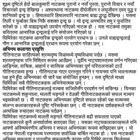
शूक्ष्म दृष्टिले हेर्दा बालकुमारी नाटकमा पुरानो र नयाँ पुस्ता, पुरानो विचार र नयाँ
विचारको द्वन्द्व देखिन्छ । अश्वत्थामा नाटकमा दीर्घजीवन र लघुजीवन एवम् युद्ध र
शान्तिको द्वन्द्व छ । हिमालवारि हिमालपारि नाटकमा बाह्य द्धन्द्ध देखिन्छ । यसमा
तिली र फुर्बाका बिच निकै सशक्त द्वन्द्व छ । यो द्वन्द्व अन्त्यतिर तमु र फुर्वातिर
सरेको छ । यो वाह्यद्वन्द्वको उपयोग गरिएको नाटक हो । यस नाटकमा तमुका
चरित्रमा आन्तरिक द्वन्द्वलाई पनि संयोजन गरिएको छ ।
घिमिरेका नाटकमा आन्तरिक द्वन्द्वको प्रयोग प्रधान छ । उनले वाह्यद्वन्द्वलाई
गौण र आन्तरिक द्वन्द्वलाई प्रधान रूपमा प्रयोग गरेका छन् ।
अभिनय कलागत प्रवृत्ति
गीतिनाटक साहित्यको श्रव्यदृष्य विधामध्ये दृष्यविधामा पर्दछ । यसमा
श्रव्यगुणहरू पनि मिश्रित रूपमा आउँछन् । पूर्वीय नाट्यशास्त्रमा वर्णन गरिएका
आङ्गिक, वाचिक, आहार्य र सात्विक अभिनयका पूर्ण परिपालनाको ठाउँ
गीतिनाटकमा हुन्छ । गीतिनाटक गाएर प्रस्तुत गरिने र गायनमा पनि भावनात्मक
पक्ष हुने हुँदा अभिनयका यी चारै पक्ष संयोजित हुन्छन् । यस दृष्टिले माधव
घिमिरेका सबै गीतिनाटकहरू अभिनेयात्मक छन् ।
घिमिरेका सबै गीतिनाटकलाई मञ्चमा सजिलैसँग प्रदर्शन गर्न सकिन्छ । यिनका
नाटकमध्ये शकुन्तला, मालती मङ्गले र देउकी गीतिनाटकहरूको सफल मञ्चन
भइसकेको छ । यी नाटकहरू अभिनयका दृष्टिले सफल रहेको पक्ष मञ्चनमा
संलग्न कलाकारहरूले पुष्टि गरिसकेका छन् । यी नाटकहरू दर्शकहरूले पनि
अत्यधिक रुचाएका नाटकमा पर्दछन् ।
घिमिरेका नाटकमध्ये मालती मङ्गले गीतिनाटकले बढी सफलता पाएको
नाटककारले कुनै अन्तर्वार्तामा बताएका थिए । यसका नाट्यकलाकारहरूले पनि
आफ्नो अविष्यमरणीय अभिनय र सफल अभिनयका रूपमा सम्झिएका छन् । यो
नाटक नेपाली रङ्गमञ्च परम्परामा सर्वाधिक चर्चित नाटक हो । यस नाटकको
अभिनय सफलता र पाठकीय सफलताकै कारण पनि घिमिरे नाटक सिर्जनामा