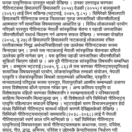
फरक प्रवृत्तिसाथ प्रस्तुत भएको देखिन्छ । उनका उत्तराद्र्ध चरणका
गीतिनाटकमा हिमालपारि हिमालबारि २०५४) देउकी (२०५५) र बालकुमारी
(२०६१) लार्ई लिन सकिन्छ (भट्टराई, २०७५, पृ.८५) । घिमिरेको हिमालपारि
हिमालबारि गीतिनाटक मनाङ जिल्लाका गुरुङ जनजातिको जीवनशैलीलाई
आत्मसात गर्ने सामाजिक विषयवस्तुमा आधारित छ । विविध लोकलयको प्रयोग
गरिएको प्रस्तुत गीतिनाटक नेपाली सांस्कृतिक चेतना र पहाडी जनजातिका
जीवनशैलीको यथार्थ चित्रण गर्न अत्यन्त सफल देखिन्छ । भनभक्त पोखरेल
(२०५६, पृ.२७) ले हिमालपारि हिमालवारि नाटकलाई लोकलयमा रचित
प्रतीकात्मक निगूढ अर्थध्वनिसहितको एक उल्लेख्य गीतिनाटकका रूपमा
चिनाएका छन् । उनले यस नाटकलाई नेपाली सांस्कृतिक चेतनाका दष्टिले
उल्लेख्य कृति मानेका छन् । यस कृतिमा पहाडी जनजातिका जीवनशैलीको
सुकिलो चित्रण रहेको छ । अरु दुवै गीतिनाटक सांस्कृतिक विषयसँग सम्बन्धित
छन् । बच्चुराम भट्टराई (२०७५, पृ. ८६) ले यस चरणका गीतिनाट्यप्रवृत्तिलाई
सामाजिक विषयवस्तुको प्रयोग, लोकसांस्कृतिक तत्त्वको संयोजन, नेपाली
प्रकृति र लेकसंस्कृतिका बिचको तादात्म्यको अभिव्यक्ति, प्रकृति र
मानवतालाई परिपूरक रूपमा प्रस्तुत, पितापुत्रीको आत्मीय सम्बन्धको उजागर
वस्ता विशेषतामा बाँध्ने प्रयास गरेका छन् । अन्य कतिपय प्रवृत्ति वा
विशेषताहरू पहिलो चरणका विशेषतासँग र स्वच्छन्दतावादी र परिष्कारवादी
साहित्य चिन्तनसँग मिल्दाजुल्दा छन् । यी विशेषताले पनि घिमिरेको गीतिनाट्य
प्रवृत्ति पहिल्याउन सघाउने देखिन्छ । भट्टराईको चरण विभाजनअनुसार हेर्दा
माधव घिमिरेको गीतिनाट्य सामर्थ्य पहिलो चरणमै देखिइसकेको देखिन्छ ।
घिमिरेको गीतिनाट्ययात्राको समयावधि (२०३८–२०६८) लाई नै नेपाली
गीतियात्राको स्वर्ण काल पनि मानिएको छ । यहाँ घिमिरेका गीतिनाट्य
प्रवृत्तिलाई विषयवस्तुका साथै गीतिनाट्यतत्वहरू कथानक, पात्र, परिवेश,
संवाद, गीत, द्धन्द्ध, अभिनय, परिवेश र उद्देश्यकै केन्द्रीयतामा निर्धारण गरी