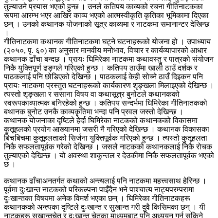
तुल्याउने प्रयास भएको हुन्छ । उनले कतिपय काव्यको रचना गीतिनाटकका
रूपमा आरम्भ भएर आखिर काव्य भएको आत्मस्वीकृति कृतिका भूमिकामा दिएका
छन् । उनको कथानक योजनाको सूत्र काव्यमा र नाटकमा समानान्टर देखिन्छ
।
गीतिनाटकमा कथानक गीतिनाटकमा घट्ने घटनाहरूको योजना हो । उपाध्याय
(२०५०, पृ. ६०) का अनुसार मानवीय मनोभाव, विचार र कार्यव्यापारको आधार
कथानक ढाँचा बन्दछ । प्रायः घिमिरेका नाटकमा कथावस्तु र पात्रको संयोजन
निकै युक्तिपूर्ण ढङ्गले गरिएको हुन्छ । कतिपय ठाउँमा खाली ठाउँ दर्शक र
पाठकलाई पनि छोडिएको देखिन्छ । पाठकलाई केही सोच्ने ठाउँ दिइकन पनि
प्रायः नाटकमा प्रस्तुत घटनाहरूको कार्यकारण शृङ्खला मिलाइएको देखिन्छ ।
त्यस्तो शृङ्खला र ससाना विषय वा कथासूत्र बुनोटले कथानकको
स्वरूपकाव्यात्मक बनिरहेको हुन्छ । कतिपय सन्दर्भमा घिमिरेका गीतिनातकको
बथानक बुनोट उनकै काव्यकृतिमा भन्दा पनि प्रवल जस्तो देखिन्छ ।
कथानक योजनाका दृष्टिले हेर्दा घिमिरेका नाटकको कथानकको विकासमा
कुतूहलको प्रयोग आख्यानमा जसरी नै गरिएको देखिन्छ । कथानक विकासका
बिचबिचमा कुतूहलताको सिर्जना युक्तिपूर्वक गरिएको हुन्छ । त्यस्तो कुतूहलता
निकै सफलतापूर्वक गरेको देखिन्छ । जसले नाटकको कथानकलाई निकै रोचक
तुल्याएको देखिन्छ । यो अवस्था शाकुन्तल र देउकीमा निकै सफलतापूर्वक भएको
छ ।
कथानक ढाँचाअनतर्गत कथाको अन्त्यलाई पनि नाटकमा महत्त्वसाथ हेरिन्छ ।
पूर्वमा दुःखान्त नाटकको परिकल्पना पाइँदैन भने पाश्चात्य नाट्यपरम्परामा
दुःखान्तका विषयमा अनेक विमर्श भएका छन् । घिमिरेका गीतिनाटकहरू
कथानकको अन्त्यका दृष्टिले दुःखान्त र सुखान्त गरी दुवै किसिमका छन् । यी
नाटकहरू सुखान्तचेत र दुःखान्त चेतका माध्यमबाट पनि अध्ययन गर्न सकिने