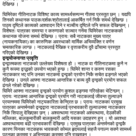
देखिन्छ ।
घिमिरेका गीतिनाटक विशिष्ट काव्य सामर्थ्यसम्पन्न गीतमा प्रस्तुत छन् । यद्यपि
तिनको कथानक पाठक/दर्शक/श्रोतालाई आकर्षित गर्न निकै समर्थ देखिन्छ ।
पाठ्य दृष्टिले काव्यको आश्वादन दिने र मञ्चीय दृष्टिले पनि सफल देखिन्छन् ।
विशेषतः पात्रका समस्या र करुणाको सञ्चार गर्नमा घिमिरेका नाटककको
कथानक योजना समर्थ देखिन्छ । प्रायः सबै नाटकका मुख्य पात्र
(नायकनायिका) का कारुणिक अवस्थाको मार्मिक अभिव्यक्ति र वर्णन
चमत्कारिक लाग्छ । नाटकलाई रैखिक र वृत्ताकरीय दुवै ढाँचामा प्रस्तुत
गरिएको देखिन्छ ।
द्वन्द्वयोजनागत प्रवृत्ति
द्वन्द्वात्मकता नाटकको उल्लेख्य विशेषता हो । नाटक वा गीतिनाटकमा कुनै न
कुनै रूपमा द्वन्द्धको उपयोग भएको हुन्छ । घिमिरे शान्त र करुण रसका
नाटककार भए पनि उनका नाटकमा द्वन्द्वको प्रयोग निकै सचेत ढङ्गले भएको
देखिन्छ । उनले आफ्ना नाटकमा आन्तरिक र बाव्य दुवै द्वन्द्वको प्रयोग सफल
ढंगले गरेको देखिन्छ ।
घिमिरे आफ्ना नाटकमा द्वन्द्वको प्रयोग कुशल ढङ्गमा गरिरहेका भेटिन्छन् ।
प्रायः नाटकमा आन्तरिक द्वन्द्वको प्रयोग गरी नाटकलाई जीवन्त तुल्याउने
प्रयत्नममा घिमिरेको नाट्यकारिता केन्द्रित छ । प्रायः नाटकका प्रमुख
पात्रका अन्तर्मनको द्वन्द्वद्वारा नाटकलाई प्रभावकारी तुल्याउनमा नाटककार
निकै सिपालु देखिएका छन् । अश्वत्थामा नाटकको अश्वत्थामा, देउकीकी
मल्लिका, बालकुमारीकी बालकुमारी आदि यसका उदाहरण हुन् । यो अवश्था
अश्वत्थामामा बढी प्रभावकारी देखिन्छ । प्रमुख पात्रका अन्तर्मनको द्वन्द्वकै
कारण यिनका नाटकहरू भावकको कोमल हृदयलाई सहजै पगाल्न सक्ने सामर्थ्य
पठनका क्रममा र अभिनयका क्रममा पनि राख्तछन् ।