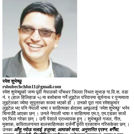
र
मेश शुभेच्छु
rshubechchhu11@gmail.com
रमेश शुभेच्छुको जन्म पूर्वी नेपालको पाँचथर जिल्ला स्थित सुभाङ गा.वि.स. वडा
नं. ९ (हाल हिलिहाङ ५) मा बसोबास गर्ने लुइटेल परिवारमा सूर्यनाथ र पुन्यमाता
लुइटेलका ज्येष्ठ सुपुत्रका रूपमा भएको हो । उनको पूरा नाम रमेशकुमार
लुइटेल भए पनि नेपाली भाषा र साहित्यका क्षेत्रमा आफूलाई ‘रमेश शुभेच्छु’ भनेर
चिनाउँदै आएका छन् । उनले नेपाली भाषा र साहित्यमा एम.ए, एम.एडका साथै
एम.फिल गरेका छन् । उनी पेसाले प्राध्यापक हुन् । शुभेच्छुले गजल, गीत,
मुक्तक, कवितालगायत बालसाहित्यका दर्जनौँ कृति प्रकाशन गरिसकेका छन् ।
उनका
आँसु नदेऊ मलाई
,
हजुरबा
,
आमाको माया
,
अनुत्तरित प्रश्न
,
बगैँचा
,