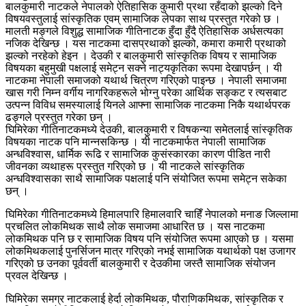
बालकुमारी नाटकले नेपालको ऐतिहासिक कुमारी प्रथा रहँदाको झल्को दिने
विषयवस्तुलाई सांस्कृतिक एवम् सामाजिक लेपका साथ प्रस्तुत गरेको छ ।
मालती मङ्गले विशुद्ध सामाजिक गीतिनाटक हुँदा हुँदै ऐतिहासिक अर्धसत्यका
नजिक देखिन्छ । यस नाटकमा दासप्रथाको झल्को, कमारा कमारी प्रथाको
झल्को नरहेको हेइन । देउकी र बालकुमारी सांस्कृतिक विषय र सामाजिक
विषयका बहुमुखी पक्षलाई समेट्न सक्ने नाट्यकृतिका रूपमा देखापर्छन् । यी
नाटकमा नेपाली समाजको यथार्थ चित्रण गरिएको पाइन्छ । नेपाली समाजमा
खास गरी निम्न वर्गीय नागरिकहरूले भोग्नु परेका आर्थिक सङ्कट र त्यसबाट
उत्पन्न विविध समस्यालाई यिनले आफ्ना सामाजिक नाटकमा निकै यथार्थपरक
ढङ्गले प्रस्तुत गरेका छन् ।
घिमिरेका गीतिनाटकमध्ये देउकी, बालकुमारी र विषकन्या समेतलाई सांस्कृतिक
विषयका नाटक पनि मान्नसकिन्छ । यी नाटकमार्फत नेपाली सामाजिक
अन्धविश्वास, धार्मिक रूढि र सामाजिक कुसंस्कारका कारण पीडित नारी
जीवनका व्यथाहरू प्रस्तुत गरिएको छ । यी नाटकले सांस्कृतिक
अन्धविश्वासका साथै सामाजिक पक्षलाई पनि संयोजित रूपमा समेट्न सकेका
छन् ।
घिमिरेका गीतिनाटकमध्ये हिमालपारि हिमालवारि चाहिँ नेपालको मनाङ जिल्लामा
प्रचलित लोकमिथक साथै लोक समाजमा आधारित छ । यस नाटकमा
लोकमिथक पनि छ र सामाजिक विषय पनि संयोजित रूपमा आएको छ । यसमा
लोकमिथकलाई पुनर्सिजन मात्र गरिएको नभई सामाजिक यथार्थको पक्ष उजागर
गरिएको छ उनका पूर्ववर्ती बालकुमारी र देउकीमा जस्तै सामाजिक संयोजन
प्रवल देखिन्छ ।
घिमिरेका समग्र नाटकलाई हेर्दा लोकमिथक, पौराणिकमिथक, सांस्कृतिक र