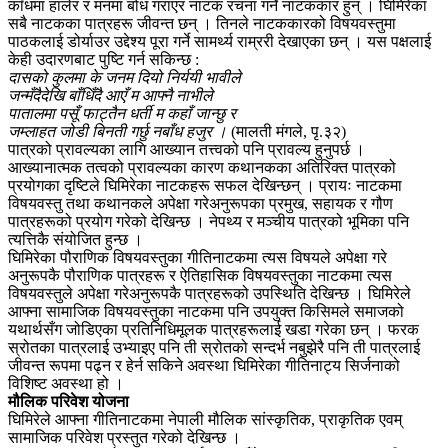
काँधमा हालेर र मनमा बोध गराएर नाटक रचना गर्ने नाटककार हुन् । घिमिरेका
सबै नाटकका पात्रहरू जीवन्त छन् । तिनले नाटककारको विषयवस्तुमा
पाठकलाई डोर्याउर उद्देश्य पूरा गर्ने सामर्थ्य राम्ररी देखाएका छन् । यस पक्षलाई
केही उदारणबाट पुष्टि गर्न सकिन्छ :
दासको कुलमा के जनम दियो निर्ययी भावीले
जन्मँदैदेखि बाँधिँदै आएँ म आफ्नै नाभीले
पातालमा पसूँ फाट्तैन धर्ती म कहाँ जान्छु र
जम्लाहत जोडी बिनती गर्छु नबाँध हजुर ।
(मालती मंगले, पृ.३२)
पात्रको प्रावल्यका लागि आख्यान तत्त्वको पनि प्रावल्य हुनुपर्छ ।
आख्यानात्मक तत्वको प्रावल्यका कारण कथानकका अतिरिक्त पात्रको
प्रयोगका दृष्टिले घिमिरेका नाटकहरू सफल देखिन्छन् । प्रायः नाटकमा
विषयवस्तु तथा कथानकले अपेक्षा गरेअनुरूपका प्रमुख, सहायक र गौण
पात्रहरूको प्रयोग गरेको देखिन्छ । नेपथ्य र मञ्चीय पात्रको भूमिका पनि
त्यत्तिकै संयोजित हुन्छ ।
घिमिरेका पौराणिक विषयवस्तुका गीतिनाटकमा त्यस विषयले अपेक्षा गरे
अनुरूपकै पौराणिक पात्रहरू र ऐतिहासिक विषयवस्तुका नाटकमा त्यस
विषयवस्तुले अपेक्षा गरेअनुरूपकै पात्रहरूको उपस्थिति देखिन्छ । घिमिरेले
आफ्ना सामाजिक विषयवस्तुका नाटकमा पनि उपयुक्त किसिमले समाजको
यथार्थसँग जोडिएका प्रतिनिधिमूलक पात्रहरूलाई खडा गरेका छन् । फरक
स्रोतका पात्रलाई उभ्याइए पनि ती स्रोतको सन्दर्भ नबुझेरै पनि ती पात्रलाई
जीवन्त रूपमा पढ्न र हेर्न सकिने अवस्था घिमिरेका गीतिनाट्य सिर्जनाको
विशिष्ट अवस्था हो ।
मौलिक परिवेश योजना
घिमिरेले आफ्ना गीतिनाटकमा नेपाली मौलिक सांस्कृतिक, प्राकृतिक एवम्
सामाजिक परिवेश प्रस्तुत गरेको देखिन्छ ।