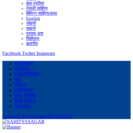
बाल प्रतिभा
नेपाली साहित्य
बिभिन्न साहित्य/कला
English
जीवनी
साइनो
पुस्तक अंश
चिठ्ठीपत्र
बालगीत
Facebook
Twitter
Instagram
हाम्रो बारेमा
सन्देशहरू
अडिओ/भिडियो
भाषा
साहित्य
साहित्यकार
विश्व साहित्य
हिन्दी साहित्य
किताबहरु
Facebook
Twitter
LinkedIn
YouTube