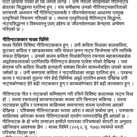
पाटो छायामा परेको हो कि जस्तो लाग्छ । उनी नेपाली साहित्यको गीतिनाट्य
क्षेत्रका सिद्धहस्त प्रतिभा हुन् । यस समीक्षामा उनको गीतिनाट्यकारिताको
सरसरती अध्ययन गर्दै गीतिनाट्यतत्वकै र जीवनचेतनाका आधारमा प्रमुख
प्रवृत्तिको निरूपण गरिएको छ । त्यस्ता प्रवृत्तिलाई गीतिनाट्य सिद्धान्त,
नाट्यसिद्धान्त र विषयवस्तु एवम् उद्देश्य वा जीवनतेतनाका केन्द्रमा अन्वेषण
गरिएको छ ।
गीतिनाटककार माधव घिमिरे
माधव घिमिरे विशिष्ट गीतिनाटककार हुन् । उनी कविता विधाका बालकविता,
फुटकर कविता र खण्डकाव्यमा जति सफल छनन् नाट्य सिर्जनामा पनि त्यत्तिकै
सफल देखिन्छन् । उनको कलम कविता विधाकेन्द्रित रचनामा महाकाव्यबाहेक
अपूर्वसफलताको प्राप्तिपछि गीतिनाट्य क्षेत्रमा प्रवेश गरेको देखिन्छ । यस
क्षेत्रमा पनि कविता विधाकै हाराहारी सशक्त सिर्जन सामर्थ्यसहित उनको कलम
जमेको छ । उनी समग्रमा कविता र नाट्यविधाका साझा प्रतिभा हुन् । प्रबन्ध
काव्य र नाटकको तुलना गरेर हेर्दा घिमिरेमा अपूर्व प्रातिभ क्षमता देखिन्छ उनी
नाट्यकोणबाट हेरे बढी नाटककार हुन् र काव्यकोणबाट हेरे बढी काव्यकार हुन् ।
गीतिनाटक गीत र नाटकको सम्मिश्रण गरी रचिने विशिष्ट कलात्मक नाट्य विधा
हो । यस्ता रचनालाई काव्यनाटकका रूपमा पनि चिनाउन सकिन्छ । यस्ता
नाटकहरू पूर्वीय र पाश्चात्य साहित्यमा समानान्तर रूपमा प्रयोगमा आएको
देखिन्छ । पश्चिममा गीतिनाटकका रूपमा अपेरा र ब्याले चर्चामा छन् । पाश्चात्य
साहित्यमा अपेराका रूपमा गीतिनाटकको प्रयोग परम्परादेखि हुँदै आएको छ ।
गीतिनाटक के हो भनेर ठम्याउन हामीले परपरका परिभाषाको सापटी वा अनुवाद
खोजिरहन आवश्यक छैन । माधव घिमिरे (२०६२, पृ. १७७) स्वयम्ले यस्तो
परिभाषा दिएका छन् :