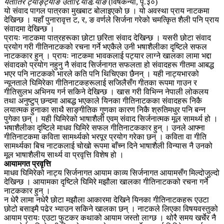
यतातिर ट्याङ्ट्याङ उतारि र्‍याङ र्‍याङ
(विषकन्या, पृ.३०)
यो संवाद पागल पात्रका मुखबाट बोलाइएको छ । यो अवस्था प्राय नाटकमा
देखिन्छ । यहाँ पुनारावृत्त ट, र, ङ वर्णले सिर्जना गरेको चमत्किृत शैली पनि प्राय
संवादमा देखिन्छ ।
प्रायः नाटकमा पात्रहरूका छोटा छरिता संवाद देखिन्छ । यसरी छोटा संवाद
प्रयोग गरी गीतिनाटकको रचना गर्ने भएकैले उनी भषाशैलीका दृष्टिले सफल
नाटककार हुन् । प्रायः नाटकमा भावकलाई पट्यार लाग्ने खालका लामा भद्दा
संवादको प्रयोग नहुनु नै संवाद सिर्जनागत सफलता हो संवादहरू गीतमा आबद्ध
भएर पनि नाटकको भारले कति पनि थिचिएका छैनन् । यही नाट्यभारको
न्यूनताले घिमिरेका गीतिनाटकहरूलाई सजिलैसँग गीतका रूपमा गाउन र
गीतिसुलभ अभिनय गर्न सकिने देखिन्छ । खास गरी विभिन्न नेपाली लोकलय
तथा अनुष्टुप् छन्दमा आबद्ध भएकाले यिनका गीतिनाटकका संवादहरू निकै
लयात्मक हुनाका साथै साङ्गीतिक गुणका कारण निकै श्रुतिमधुर पनि बन्न
पुगेका छन् । यही घिमिरेको भाषाशैली एवम् संवाद सिर्जनात्मक मूल सामर्थ्य हो ।
भषाशैलीका दृष्टिले माधव घिमिरे सफल गीतिनाटककार हुन् । उनले आफ्ना
गीतिनाटकमा कविता सामर्थ्यको भरपूर प्रयोग गरेका छन् । कविता वा गीति
सामर्थ्यका बिच नाटकलाई चोखो रूपमा बाँच्न दिने भाषाशैली विन्यास नै उनको
मूल भाषाशैलीय सार्थ्य वा प्रवृत्ति विशेष हो ।
आयामगत प्रवृत्ति
माधव घिमिरेको नाट्य सिर्जनागत आयाम काव्य सिर्जनागत आयामसँग मिल्दोजुल्दो
देखिन्छ । आयामका दृष्टिले घिमिरे मझौला खालका गीतिनाटकको रचना गर्ने
नाटककार हुन् ।
न धेरै लामा नधेरै छोटा मझौला आकारमा देखिने यिनका गीतिनाटकहरू एउटा
छोटो बसाइमै पढेर भ्याउन सकिने खालका छन् । नाटकले लिएका विषयवस्तुको
आयाम प्रायः एउटा फुटकर कथाको आयाम जस्तो लाग्छ । थोरै समय खर्चेर नै