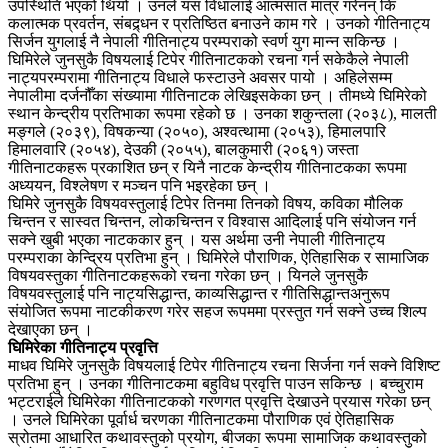
उपस्थिति भएको थियो । उनले यस विधालाई आत्मसात मात्र गरेनन् कि
कलात्मक प्रवर्तन, संबद्र्धन र प्रतिष्ठित बनाउने काम गरे । उनको गीतिनाट्य
सिर्जन युगलाई नै नेपाली गीतिनाट्य परम्पराको स्वर्ण युग मान्न सकिन्छ ।
घिमिरेले जुनसुकै विषयलाई टिपेर गीतिनाटकको रचना गर्न सकेकैले नेपाली
नाट्यपरम्परामा गीतिनाट्य विधाले फस्टाउने अवसर पायो । अहिलेसम्म
नेपालीमा दर्जनौँका संख्यामा गीतिनाटक लेखिइसकेका छन् । तीमध्ये घिमिरेको
स्थान केन्द्रीय प्रतिभाका रूपमा रहेको छ । उनका शकुन्तला (२०३८), मालती
मङ्गले (२०३९), विषकन्या (२०५०), अश्वत्थामा (२०५३), हिमालपारि
हिमालवारि (२०५४), देउकी (२०५५), बालकुमारी (२०६१) जस्ता
गीतिनाटकहरू प्रकाशित छन् र यिनै नाटक केन्द्रीय गीतिनाटकका रूपमा
अध्ययन, विश्लेषण र मञ्चन पनि भइरहेका छन् ।
घिमिरे जुनसुकै विषयवस्तुलाई टिपेर तिनमा तिनको विषय, कविका मौलिक
चिन्तन र सास्वत चिन्तन, लोकचिन्तन र विश्वास आदिलाई पनि संयोजन गर्न
सक्ने खुबी भएका नाटककार हुन् । यस अर्थमा उनी नेपाली गीतिनाट्य
परम्पराका केन्द्रिय प्रतिभा हुन् । घिमिरेले पौराणिक, ऐतिहासिक र सामाजिक
विषयवस्तुका गीतिनाटकहरूको रचना गरेका छन् । यिनले जुनसुकै
विषयवस्तुलाई पनि नाट्यसिद्धान्त, काव्यसिद्धान्त र गीतिसिद्धान्तअनुरूप
संयोजित रूपमा नाटकीकरण गरेर सहज रूपममा प्रस्तुत गर्न सक्ने उच्च शिल्प
देखाएका छन् ।
घिमिरेका गीतिनाट्य प्रवृत्ति
माधव घिमिरे जुनसुकै विषयलाई टिपेर गीतिनाट्य रचना सिर्जना गर्न सक्ने विशिष्ट
प्रतिभा हुन् । उनका गीतिनाटकमा बहुविध प्रवृत्ति पाउन सकिन्छ । बच्चुराम
भट्टराईले घिमिरेका गीतिनाटकको गरणगत प्रवृत्ति देखाउने प्रयास गरेका छन्
। उनले घिमिरेका पूर्वार्ध चरणका गीतिनाटकमा पौराणिक एवं ऐतिहासिक
स्रोतमा आधारित कथावस्तुको प्रयोग, बीजका रूपमा सामाजिक कथावस्तुको