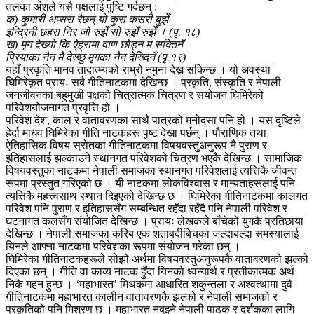
तलका अंशले यसै पक्षलाई पुष्टि गर्दछन् :
क) कुमारी अप्सरा रैछन् यो कुरा कसरी बुझेँ
इन्द्रिनी छहरा निर जो रुझेँ सो रुझेँ रुझेँ । (पृ. १८)
ख) मृग देख्यो कि ऐह्रामा वाण छोड्न म सक्तिनँ
प्रियाका नैन मै देख्छु मृगका नैन देख्दिनँ (पृ.१९)
यहाँ प्रकृति मानव तादात्म्यको राम्रो नमुना देख्न सकिन्छ । यो अवस्था
घिमिरेकृत प्रायः सबै गीतिनाटकमा देखिन्छ । प्रकृति, संस्कृति र नेपाली
जनजीवनका बहुमुखी पक्षको चित्रात्मक चित्रण र संयोजन घिमिरेको
परिवेशयोजनागत प्रवृत्ति हो ।
परिवेश देश, काल र वातावरणका साथै पात्रको मनोदसा पनि हो । यस दृष्टिले
हेर्दा माधव घिमिरेका गीति नाटकहरू पुष्ट देखा पर्छन् । पौराणिक तथा
ऐतिहासिक विषय स्रोतका गीतिनाटकमा विषयवस्तुअनुरूप नै पुराण र
इतिहासलाई झल्काउने स्थानगत परिवेशको चित्रण भएकै देखिन्छ । सामाजिक
विषयवस्तुका नाटकमा नेपाली समाजका स्थानगत परिवेशलाई त्यत्तिकै जीवन्त
रूपमा प्रस्तुत गरिएको छ । यी नाटकमा लोकविश्वास र मान्यताहरूलाई पनि
त्यत्तिकै महत्त्वसाथ स्थान दिइएको देखिन्छ छ । घिमिरेका गीतिनाटकमा कालगत
परिवेश पनि पुराण र इतिहाससँग सम्बन्धित रहँदा रहँदै पनि नेपाली परिवेश र
घटनागत कलसँग संयोजित देखिन्छ । प्रायः लेखकले बाँचेको युगकै प्रतिछाया
देखिन्छ । नेपाली समाजका करिब एक शताबदीबिचका जल्दाबल्दा समस्यालाई
यिनले आफ्ना नाटकमा परिवेशका रूपमा संयोजन गरेका छन् ।
घिमिरेका गीतिनाटकहरूले सोझो अर्थमा विषयवस्तुअनुरूपकै वातावरणको झल्को
दिएका छन् । गीति वा काव्य नाटक हुँदा यिनको ध्वन्यार्थ र प्रतीकात्मक अर्थ
निकै गहन हुन्छ । ‘महाभारत’ मिथकमा आधारित शकुन्तला र अश्वत्थामा दुवै
गीतिनाटकमा महाभारत कालीन वातावरणकै झल्को र नेपाली समाजको र
प्रकृतिको पनि मिश्रण छ । महाभारत नबुझ्ने नेपाली पाठक र दर्शकका लागि