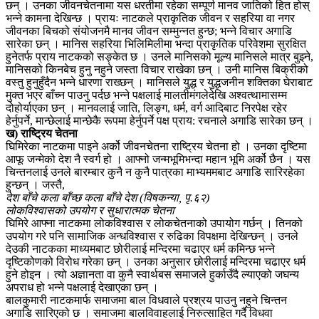
छन् । उनका जीवनचेतनामा यस धरतीमा रहेका सम्पूर्ण मानव जातिको हित होस्
भन्ने कामना देखिन्छ । प्रायः नाटकले प्राकृतिक जीवन र सहरिया वा नगर
जीवनका बिचको संयोजनमै मानव जीवन सम्मुन्नत हुन्छ; भन्ने विचार अगाडि
सारेका छन् । मानिस सहरिया भिलिमिलीमा भन्दा प्राकृतिक परिवेशमा सुरक्षित
हुनेतर्फ प्राय नाटकको सङ्केत छ । उनले मानिसको मूल्य मानिसले मात्र बुझ्ने,
मानिसको किनबेच हुनु नहुने जस्ता विचार राखेका छन् । उनी मानिस बिक्रीको
वस्तु हुनुहुँदैन भन्ने धारणा राख्छन् । मानिसले युद्ध र युद्धजनीन शक्तिका घेराबाट
मुक्त भएर बाँच्न पाउनु पर्दछ भन्ने पक्षलाई मालतीमंगलेदेखि अश्वत्थामासम्म
दोहोर्याएका छन् । मानवलाई जाति, लिङ्ग, धर्म, वर्ग आदिबाट निरपेक्ष रहेर
हेर्नुपर्ने, मान्छेलाई मान्छेकै रूपमा हेर्नुपर्ने पक्ष प्राय: रचनाले अगाडि सारेका छन् ।
ख) राष्ट्रिय चेतना
घिमिरेका नाटकमा पाइने अर्को जीवनचेतना राष्ट्रिय चेतना हो । उनका दृष्टिमा
आफू जन्मेको देश नै स्वर्ग हो । आफ्नो जन्मभूमिभन्दा महान भूमि अर्को छैन । यस
चिन्तनलाई उनले बारम्बार कुनै न कुनै पात्रका माभ्यममबाट अगाडि सारिरहेका
हुन्छन् । जस्तै,
देश बाँचे कला बाँच्छ कला बाँचे देश (विषकन्या, पृ.६२)
लोकविश्वासको उपयोग र सुधारात्मक चेतना
घिमिरे आफ्ना नाटकमा लोकविश्वास र लोकचेतनाको उपायोग गर्छन् । तिनको
उपयोग गरे पनि सामाजिक अन्धविश्वास र रुढिका विपक्षमा देखिन्छन् । उनले
देउकी नाटकका माध्यमबाट छोरीलाई मन्दिरमा चढाएर धर्म कमिन्छ भन्ने
दृष्टिकोणको विरोध गरेका छन् । उनका अनुसार छोरीलाई मन्दिरमा चढाएर धर्म
हुने होइन । त्यो अज्ञानता वा कुनै स्वार्थबस समाजले हुर्काउँदै ल्याएको जघन्य
अपराध हो भन्ने पक्षलाई देखाएका छन् ।
बालकुमारी नाटकमार्फ समाजमा बाल विधवाले प्रश्रय पाउनु नहुने चिन्तन
अगाडि सारिएको छ । समाजमा बालविवाहलाई निरुत्साहित गर्दै विधवा