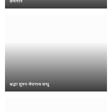
कर्मगान
श्रद्धा सुमन-मेघनाथ बन्धु