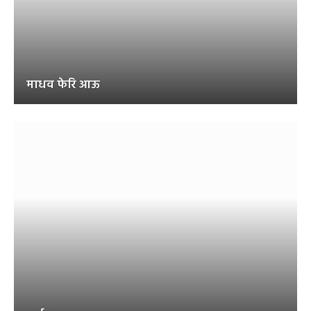
माधव फेरि आऊ