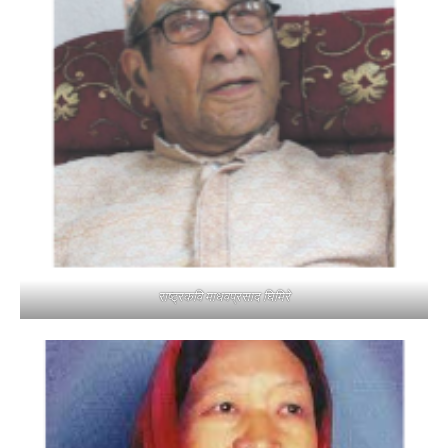
राष्ट्रकवि माधवप्रसाद घिमिरे