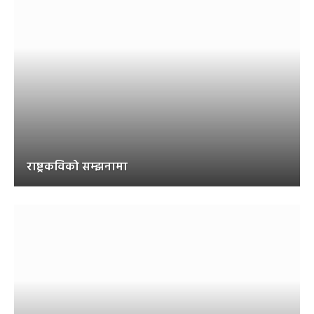
राष्ट्रकविको सम्झनामा