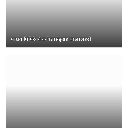
माधव घिमिरेको कवितासङ्ग्रह बालालहरी