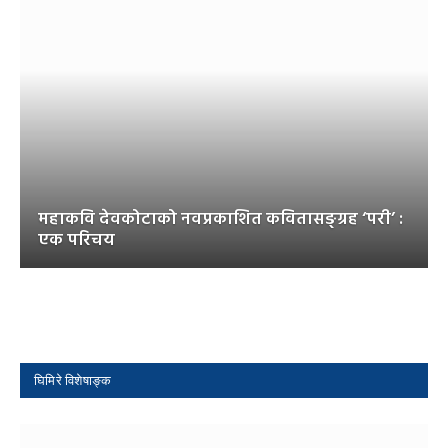
महाकवि देवकोटाको नवप्रकाशित कवितासङ्ग्रह ‘परी’ :
एक परिचय
घिमिरे विशेषाङ्क