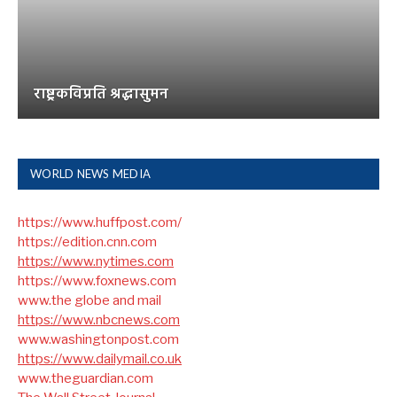
राष्ट्रकविप्रति श्रद्धासुमन
WORLD NEWS MEDIA
https://www.huffpost.com/
https://edition.cnn.com
https://www.nytimes.com
https://www.foxnews.com
www.the globe and mail
https://www.nbcnews.com
www.washingtonpost.com
https://www.dailymail.co.uk
www.theguardian.com