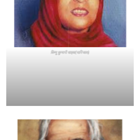
विष्णु कुमारी वाइबा(पारिजात)