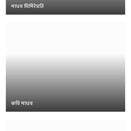
माधव घिमिरेप्रति
कवि माधव