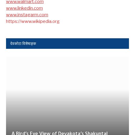
www.walmart.com
www.linkedin.com
www.instagarm.com
https://www.wikipedia.org
देवकोटा विशेषाङ्क
A Bird’s Eye View of Devakota’s Shakuntal