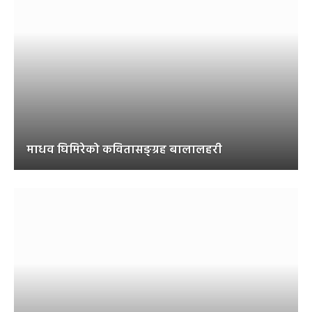
माधव घिमिरेको कवितासङ्ग्रह बालालहरी