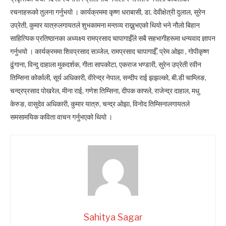
रचनाहरूको तुलना गर्नुभयो । कार्यक्रममा कृष्ण धराबासी, डा. देवीक्षेत्री दुलाल, सुरेन
उप्रेती, कुमार यात्रुलगायतले शुभकामना मन्तव्य राख्नुभएको थियो भने नौलो बिहान
साहित्यिक प्रतिष्ठानका अध्यक्ष्य रामप्रसाद चापागाईँले सबै सहभागीहरूमा धन्यवाद ज्ञापन
गर्नुभयो । कार्यक्रममा शिवप्रसाद सञ्जेल, रामप्रसाद चापागाईँ, प्रेम ओझा , गोपीकृष्ण
ढुंगाना, विन्दु दाहाला मुकदर्शक, गीता सापकोटा, एकराज भण्डारी, सुरेन उप्रेती रवीन
तिम्सिना कोर्काली, सूर्य अधिकारी, वीरेन्द्र नेपाल, सन्दीप राई झझल्को, बी.डी चाम्लिङ,
चन्द्रप्रसाद पोखरेल, मीना राई, गणेश तिम्सिना, दीपक काफ्ले, राजेन्द्र दाहाल, मधु
केरुङ, वासुदेव अधिकारी, कुमार यात्रु, चन्द्र ओझा, विनोद तिम्सिनालगायतले
समसामयिक कविता वाचन गर्नुभएको थियो ।
Sahitya Sagar