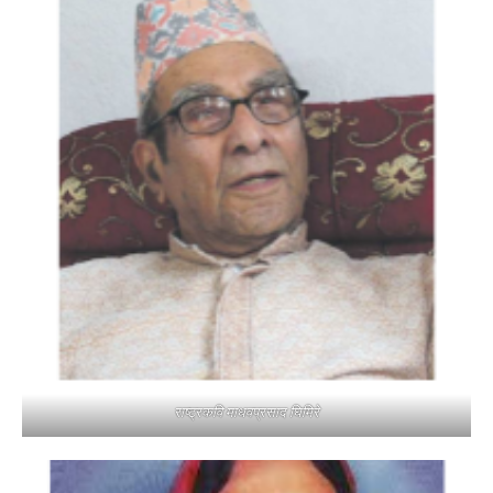
राष्ट्रकवि माधवप्रसाद घिमिरे