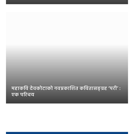
महाकवि देवकोटाको नवप्रकाशित कवितासङ्ग्रह ‘परी’ :
एक परिचय