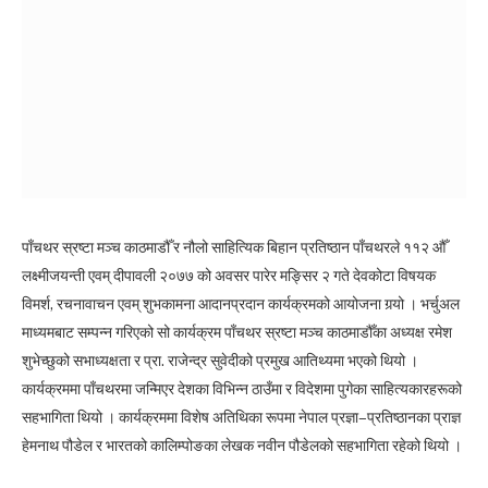
पाँचथर स्रष्टा मञ्च काठमाडौँ र नौलो साहित्यिक बिहान प्रतिष्ठान पाँचथरले ११२ औँ
लक्ष्मीजयन्ती एवम् दीपावली २०७७ को अवसर पारेर मङ्सिर २ गते देवकोटा विषयक
विमर्श, रचनावाचन एवम् शुभकामना आदानप्रदान कार्यक्रमको आयोजना गर्‍यो । भर्चुअल
माध्यमबाट सम्पन्न गरिएको सो कार्यक्रम पाँचथर स्रष्टा मञ्च काठमाडौँका अध्यक्ष रमेश
शुभेच्छुको सभाध्यक्षता र प्रा. राजेन्द्र सुवेदीको प्रमुख आतिथ्यमा भएको थियो ।
कार्यक्रममा पाँचथरमा जन्मिएर देशका विभिन्न ठाउँमा र विदेशमा पुगेका साहित्यकारहरूको
सहभागिता थियो । कार्यक्रममा विशेष अतिथिका रूपमा नेपाल प्रज्ञा–प्रतिष्ठानका प्राज्ञ
हेमनाथ पौडेल र भारतको कालिम्पोङका लेखक नवीन पौडेलको सहभागिता रहेको थियो ।