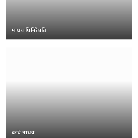
माधव घिमिरेप्रति
कवि माधव