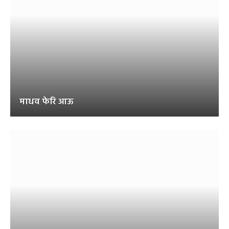
माधव फेरि आऊ