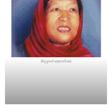
विष्णु कुमारी वाइबा(पारिजात)