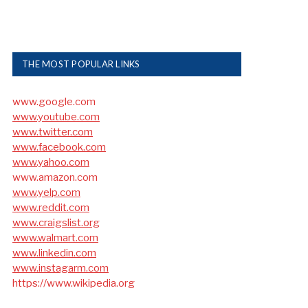
THE MOST POPULAR LINKS
www.google.com
www.youtube.com
www.twitter.com
www.facebook.com
www.yahoo.com
www.amazon.com
www.yelp.com
www.reddit.com
www.craigslist.org
www.walmart.com
www.linkedin.com
www.instagarm.com
https://www.wikipedia.org