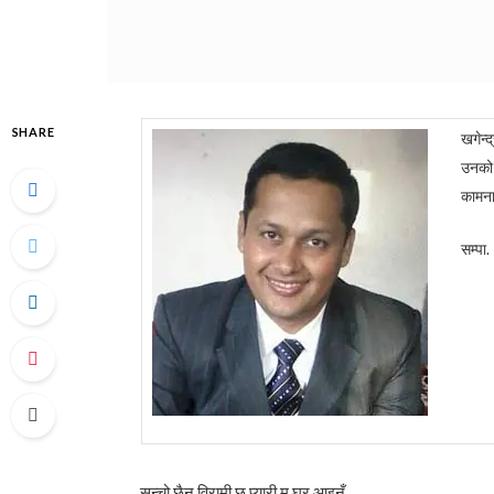
SHARE
खगेन्
उनको न
कामना
सम्पा.
सन्चो छैन विरामी छु प्यारी म घर आइनँ