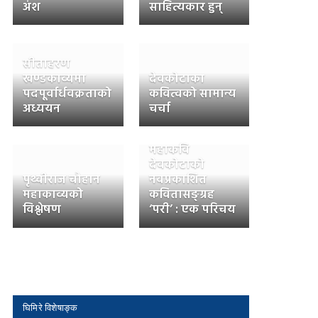
अंश
साहित्यकार हुन्
सीताहरण
खण्डकाव्यमा
देवकोटाका
पदपूर्वार्धवक्रताको
कवित्वको सामान्य
अध्ययन
चर्चा
महाकवि
देवकोटाको
पृथ्वीराज चौहान
नवप्रकाशित
महाकाव्यको
कवितासङ्ग्रह
विश्लेषण
‘परी’ : एक परिचय
घिमिरे विशेषाङ्क