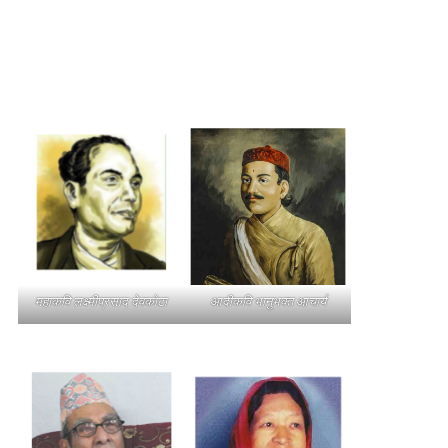
महाकवि लक्ष्मीप्रसाद देवकोटा
आदीकवि भानुभक्त आचार्य