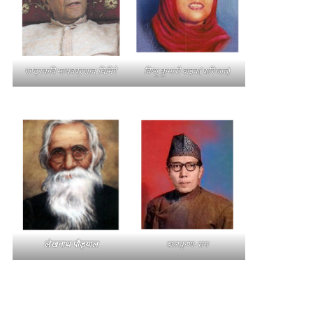
राष्ट्रकवि माधवप्रसाद घिमिरे
विष्णु कुमारी वाइबा(पारिजात)
लेखनाथ पौड्याल
बालकृष्ण-सम