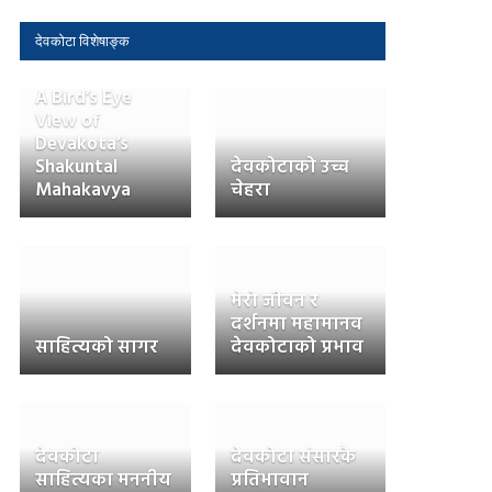
देवकोटा विशेषाङ्क
A Bird’s Eye
View of
Devakota’s
Shakuntal
देवकोटाको उच्च
Mahakavya
चेहरा
मेरो जीवन र
दर्शनमा महामानव
साहित्यको सागर
देवकोटाको प्रभाव
देवकोटा
देवकोटा संसारकै
साहित्यका मननीय
प्रतिभावान