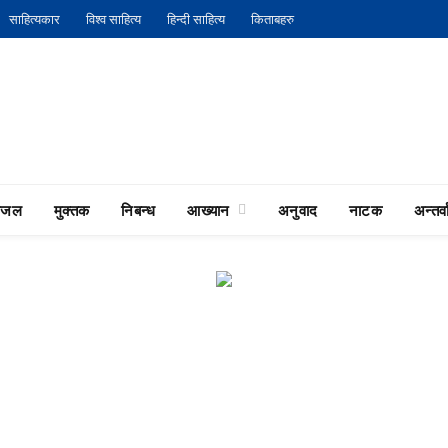
साहित्यकार
विश्व साहित्य
हिन्दी साहित्य
किताबहरु
गजल
मुक्तक
निबन्ध
आख्यान
अनुवाद
नाटक
अन्तर्वा