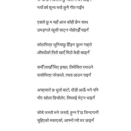
नयाँ वर्ष शून्य भयो कुनै गीत गाइँन
एक्लो छु म यहाँ आज कोही छैन साथ
उमङ्गले खुसी साट्न पोहोरझैँ पाइनँ
कोठाभित्र थुनियाछु हिँड्न डुल्न गाह्रो
औषधीको तितो खाएँ मिठो केही खाइनँ
सयौँ लाखौँ थिए इच्छा, तिमीसित रमाउने
पासोभित्र परेकाले, त्यता आउन पाइनँ
अफ्ठ्यारो छ धुलो बाटो, दौडी आऊँ भने पनि
भीर खोला छिचोलेर, तिम्लाई भेट्न धाइनँ
सोचे जस्तो भने जस्तो, हुन्न रै’छ जिन्दगानी
चुहिएको मकाएको, आफ्नो त्यो घर छाइनँ