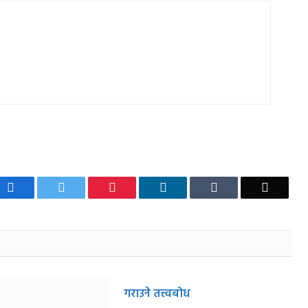
Facebook
Twitter
Pinterest
LinkedIn
Tumblr
Email
गराउने तत्त्वबोध