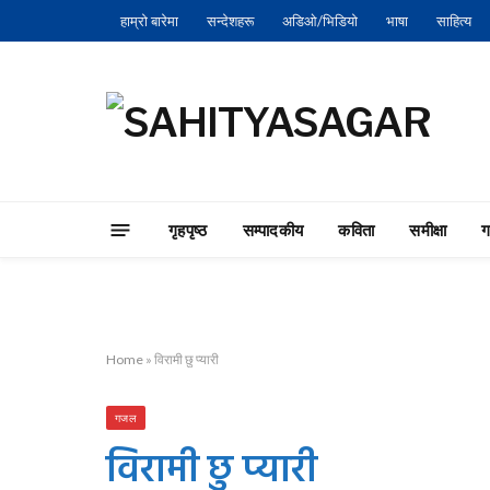
हाम्रो बारेमा
सन्देशहरू
अडिओ/भिडियो
भाषा
साहित्य
गृहपृष्‍ठ
सम्पादकीय
कविता
समीक्षा
Home
»
विरामी छु प्यारी
गजल
विरामी छु प्यारी