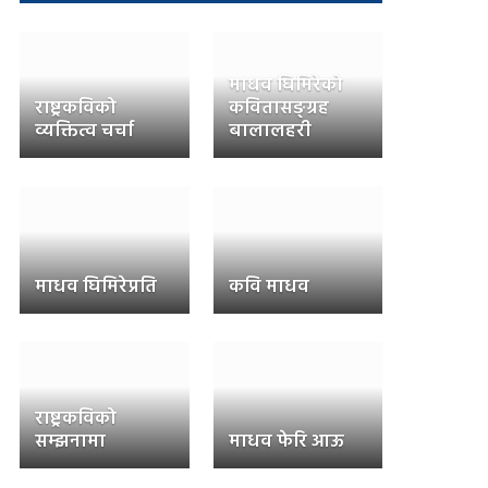
माधव घिमिरेको
राष्ट्रकविको
कवितासङ्ग्रह
व्यक्तित्व चर्चा
बालालहरी
माधव घिमिरेप्रति
कवि माधव
राष्ट्रकविको
सम्झनामा
माधव फेरि आऊ