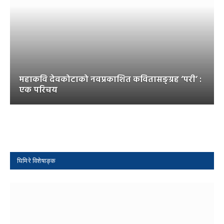
महाकवि देवकोटाको नवप्रकाशित कवितासङ्ग्रह ‘परी’ :
एक परिचय
घिमिरे विशेषाङ्क