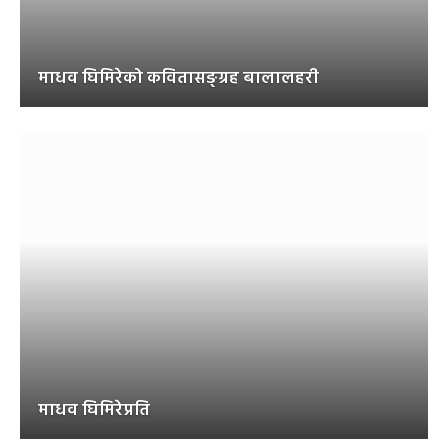
माधव घिमिरेको कवितासङ्ग्रह बालालहरी
माधव घिमिरेप्रति