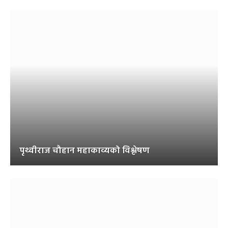
पृथ्वीराज चौहान महाकाव्यको विश्लेषण