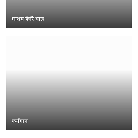
माधव फेरि आऊ
कर्मगान