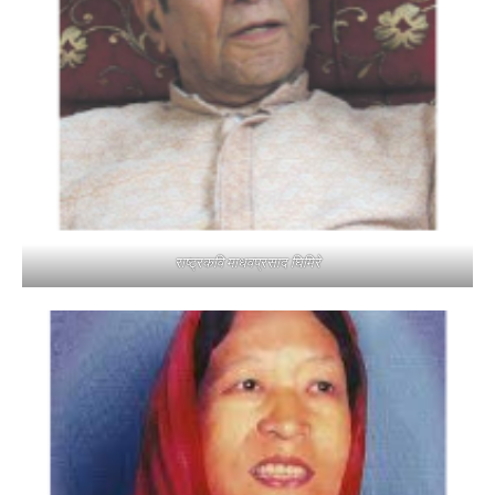
राष्ट्रकवि माधवप्रसाद घिमिरे