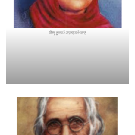
विष्णु कुमारी वाइबा(पारिजात)