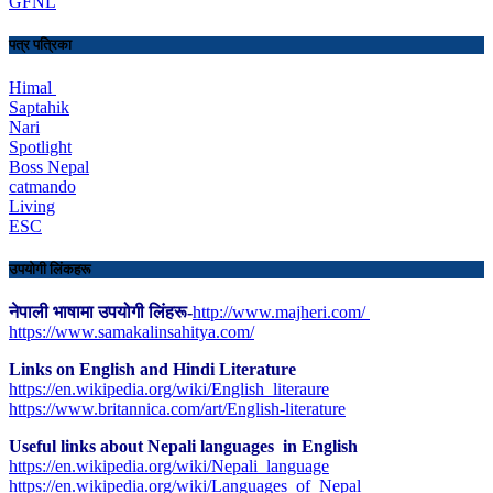
GFNL
पत्र पत्रिका
Himal
Saptahik
Nari
Spotlight
Boss Nepal
catmando
Living
ESC
उपयोगी लिंकहरू
नेपाली भाषामा उपयोगी लिंहरू-
http://www.majheri.com/
https://www.samakalinsahitya.com/
Links on English and Hindi Literature
https://en.wikipedia.org/wiki/English_literaure
https://www.britannica.com/art/English-literature
Useful links about Nepali languages in English
https://en.wikipedia.org/wiki/Nepali_language
https://en.wikipedia.org/wiki/Languages_of_Nepal