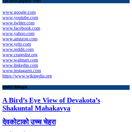
The most popular links
www.google.com
www.youtube.com
www.twitter.com
www.facebook.com
www.yahoo.com
www.amazon.com
www.yelp.com
www.reddit.com
www.craigslist.org
www.walmart.com
www.linkedin.com
www.instagarm.com
https://www.wikipedia.org
देवकोटा विशेषाङ्क
A Bird’s Eye View of Devakota’s
Shakuntal Mahakavya
देवकोटाको उच्च चेहरा