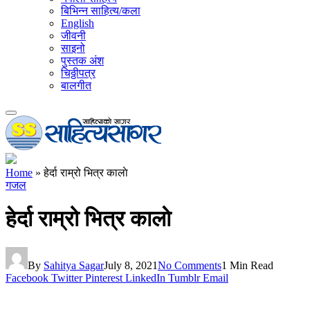
बिभिन्न साहित्य/कला
English
जीवनी
साइनो
पुस्तक अंश
चिठ्ठीपत्र
बालगीत
Home
»
हेर्दा राम्रो भित्र कालाे
गजल
हेर्दा राम्रो भित्र कालाे
By
Sahitya Sagar
July 8, 2021
No Comments
1 Min Read
Facebook
Twitter
Pinterest
LinkedIn
Tumblr
Email