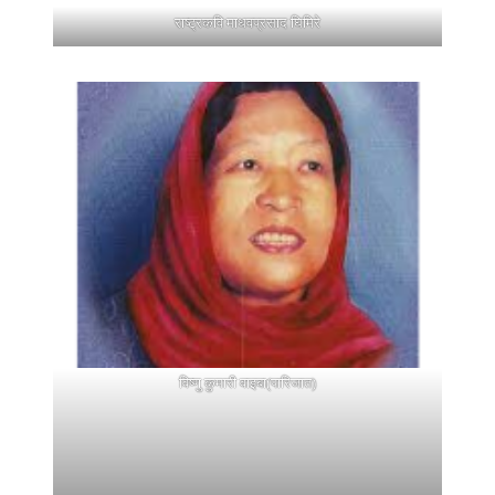
राष्ट्रकवि माधवप्रसाद घिमिरे
विष्णु कुमारी वाइबा(पारिजात)