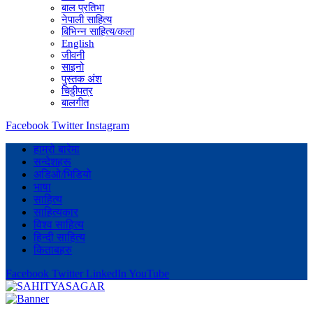
बाल प्रतिभा
नेपाली साहित्य
बिभिन्न साहित्य/कला
English
जीवनी
साइनो
पुस्तक अंश
चिठ्ठीपत्र
बालगीत
Facebook
Twitter
Instagram
हाम्रो बारेमा
सन्देशहरू
अडिओ/भिडियो
भाषा
साहित्य
साहित्यकार
विश्व साहित्य
हिन्दी साहित्य
किताबहरु
Facebook
Twitter
LinkedIn
YouTube