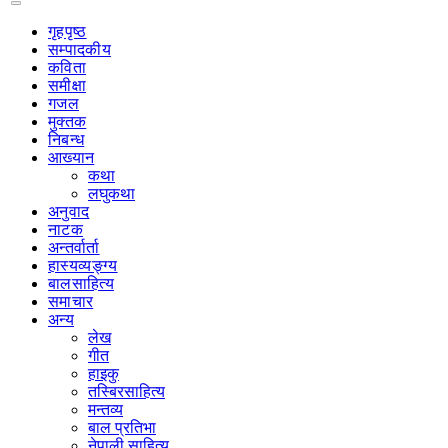
गृहपृष्‍ठ
सम्पादकीय
कविता
समीक्षा
गजल
मुक्तक
निबन्ध
आख्यान
कथा
लघुकथा
अनुवाद
नाटक
अन्तर्वार्ता
हास्यव्यङ्ग्य
बालसाहित्य
समाचार
अन्य
लेख
गीत
हाइकु
तस्बिरसाहित्य
मन्तव्य
बाल प्रतिभा
नेपाली साहित्य