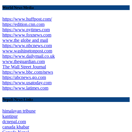
World News Media
https://www.huffpost.com/
https://edition.cnn.com
https://www.nytimes.com
https://www.foxnews.com
www.the globe and mail
https://www.nbcnews.com
www.washingtonpost.com
https://www.dailymail.co.uk
www.theguardian.com
The Wall Street Journal
https://www.bbc.com/news
https://abcnews.go.com
https://www.usatoday.com
https://www.latimes.com
Nepali News Links
himalayan tribune
kantipur
dcnepal.com
canada khabar