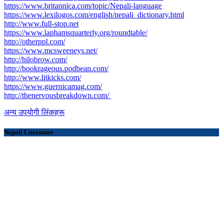
https://www.britannica.com/topic/Nepali-language
https://www.lexilogos.com/english/nepali_dictionary.html
​http://www.full-stop.net
https://www.laphamsquarterly.org/roundtable/
http://otherppl.com/
https://www.mcsweeneys.net/
http://hilobrow.com/
http://bookrageous.podbean.com/
http://www.litkicks.com/
https://www.guernicamag.com/
http://thenervousbreakdown.com/
अन्य उपयोगी लिंकहरू
Nepali Literature