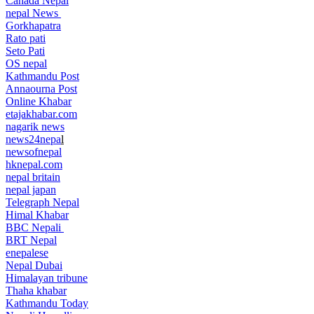
Canada Nepal​
nepal News
Gorkhapatra
Rato pati
Seto Pati
OS nepal
Kathmandu Post
Annaourna Post
Online Khabar
etajakhabar.com
nagarik news
news24nepa
l
newsofnepal
hknepal.com
nepal britain
nepal japan
Telegraph Nepal
Himal Khabar
BBC Nepali
BRT Nepal
enepalese
Nepal Dubai
Himalayan tribune
Thaha khabar
Kathmandu Today