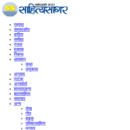
गृहपृष्‍ठ
सम्पादकीय
कविता
समीक्षा
गजल
मुक्तक
निबन्ध
आख्यान
कथा
लघुकथा
अनुवाद
नाटक
अन्तर्वार्ता
हास्यव्यङ्ग्य
बालसाहित्य
समाचार
अन्य
लेख
गीत
हाइकु
तस्बिरसाहित्य
मन्तव्य