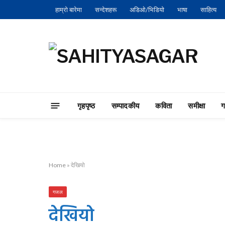
हाम्रो बारेमा
सन्देशहरू
अडिओ/भिडियो
भाषा
साहित्य
गृहपृष्‍ठ
सम्पादकीय
कविता
समीक्षा
Home
»
देखियो
गजल
देखियो