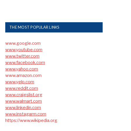
THE MOST POPULAR LINKS
www.google.com
www.youtube.com
www.twitter.com
www.facebook.com
www.yahoo.com
www.amazon.com
www.yelp.com
www.reddit.com
www.craigslist.org
www.walmart.com
www.linkedin.com
www.instagarm.com
https://www.wikipedia.org