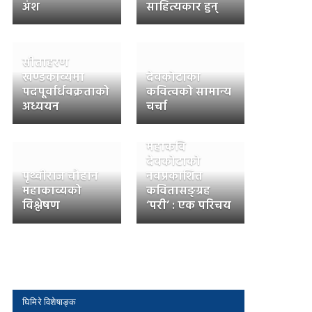
अंश
साहित्यकार हुन्
सीताहरण
खण्डकाव्यमा
देवकोटाका
पदपूर्वार्धवक्रताको
कवित्वको सामान्य
अध्ययन
चर्चा
महाकवि
देवकोटाको
पृथ्वीराज चौहान
नवप्रकाशित
महाकाव्यको
कवितासङ्ग्रह
विश्लेषण
‘परी’ : एक परिचय
घिमिरे विशेषाङ्क