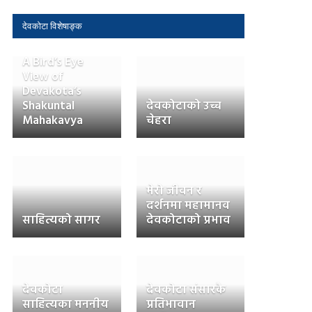
देवकोटा विशेषाङ्क
A Bird’s Eye
View of
Devakota’s
Shakuntal
देवकोटाको उच्च
Mahakavya
चेहरा
मेरो जीवन र
दर्शनमा महामानव
साहित्यको सागर
देवकोटाको प्रभाव
देवकोटा
देवकोटा संसारकै
साहित्यका मननीय
प्रतिभावान