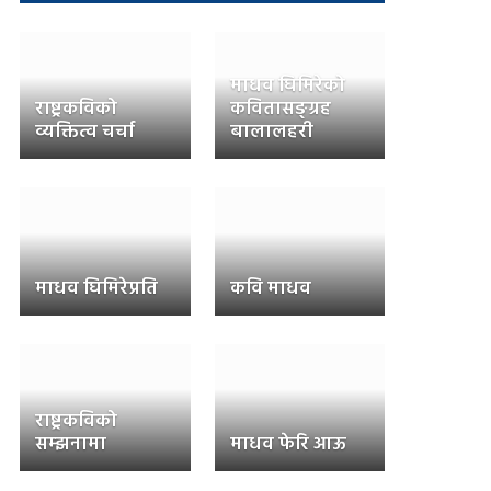
माधव घिमिरेको
राष्ट्रकविको
कवितासङ्ग्रह
व्यक्तित्व चर्चा
बालालहरी
माधव घिमिरेप्रति
कवि माधव
राष्ट्रकविको
सम्झनामा
माधव फेरि आऊ