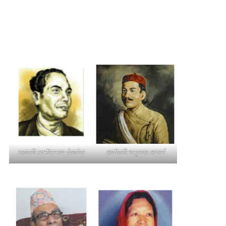
महाकवि लक्ष्मीप्रसाद देवकोटा
आदीकवि भानुभक्त आचार्य