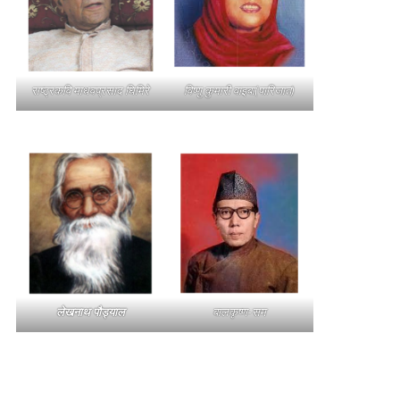
राष्ट्रकवि माधवप्रसाद घिमिरे
विष्णु कुमारी वाइबा(पारिजात)
लेखनाथ पौड्याल
बालकृष्ण-सम