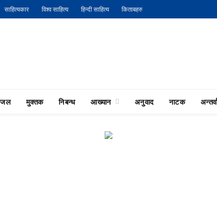
साहित्यकार
विश्व साहित्य
हिन्दी साहित्य
किताबहरु
गजल
मुक्तक
निबन्ध
आख्यान
अनुवाद
नाटक
अन्तर्वा