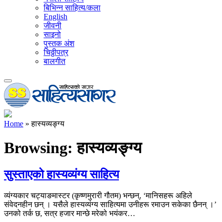
बिभिन्न साहित्य/कला
English
जीवनी
साइनो
पुस्तक अंश
चिठ्ठीपत्र
बालगीत
Home
»
हास्यव्यङ्ग्य
Browsing:
हास्यव्यङ्ग्य
सुस्ताएको हास्यव्यंग्य साहित्य
व्यंग्यकार चट्याङमास्टर (कृष्णमुरारी गौतम) भन्छन्, ‘मानिसहरू अहिले
संवेदनहीन छन् । यसैले हास्यव्यंग्य साहित्यमा उनीहरू रमाउन सकेका छैनन् ।’
उनको तर्क छ, सत्र हजार मान्छे मरेको भयंकर…