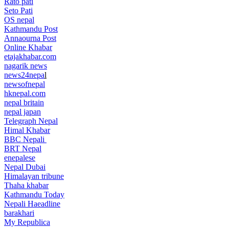
Rato pati
Seto Pati
OS nepal
Kathmandu Post
Annaourna Post
Online Khabar
etajakhabar.com
nagarik news
news24nepa
l
newsofnepal
hknepal.com
nepal britain
nepal japan
Telegraph Nepal
Himal Khabar
BBC Nepali
BRT Nepal
enepalese
Nepal Dubai
Himalayan tribune
Thaha khabar
Kathmandu Today
Nepali Haeadline
barakhari
My Republica