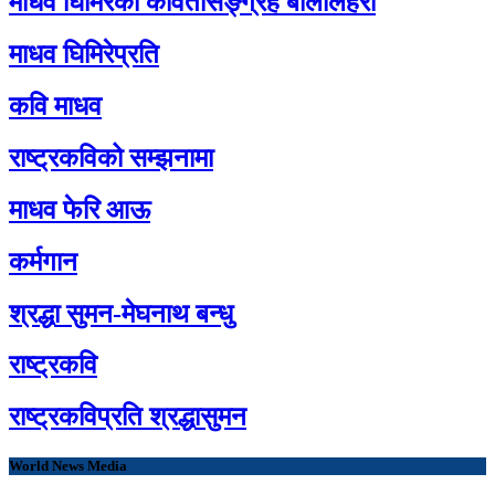
माधव घिमिरेको कवितासङ्ग्रह बालालहरी
माधव घिमिरेप्रति
कवि माधव
राष्ट्रकविको सम्झनामा
माधव फेरि आऊ
कर्मगान
श्रद्धा सुमन-मेघनाथ बन्धु
राष्ट्रकवि
राष्ट्रकविप्रति श्रद्धासुमन
World News Media