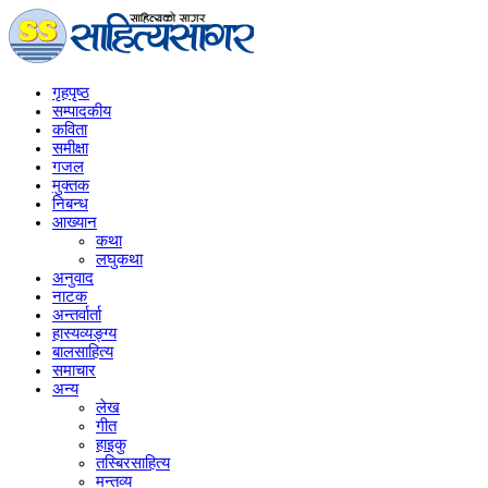
गृहपृष्‍ठ
सम्पादकीय
कविता
समीक्षा
गजल
मुक्तक
निबन्ध
आख्यान
कथा
लघुकथा
अनुवाद
नाटक
अन्तर्वार्ता
हास्यव्यङ्ग्य
बालसाहित्य
समाचार
अन्य
लेख
गीत
हाइकु
तस्बिरसाहित्य
मन्तव्य