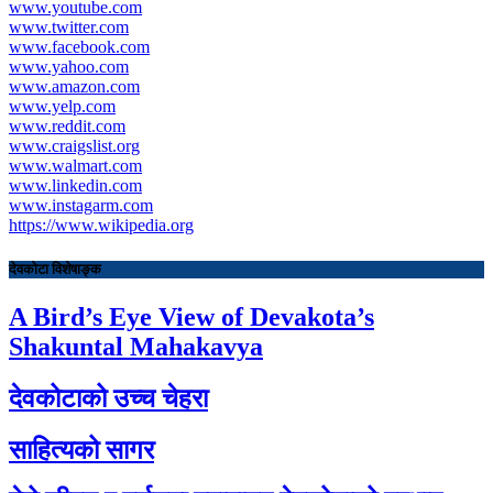
www.youtube.com
www.twitter.com
www.facebook.com
www.yahoo.com
www.amazon.com
www.yelp.com
www.reddit.com
www.craigslist.org
www.walmart.com
www.linkedin.com
www.instagarm.com
https://www.wikipedia.org
देवकोटा विशेषाङ्क
A Bird’s Eye View of Devakota’s
Shakuntal Mahakavya
देवकोटाको उच्च चेहरा
साहित्यको सागर