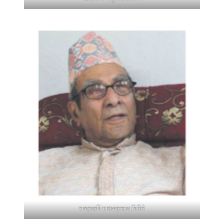
राष्ट्रकवि माधवप्रसाद घिमिरे