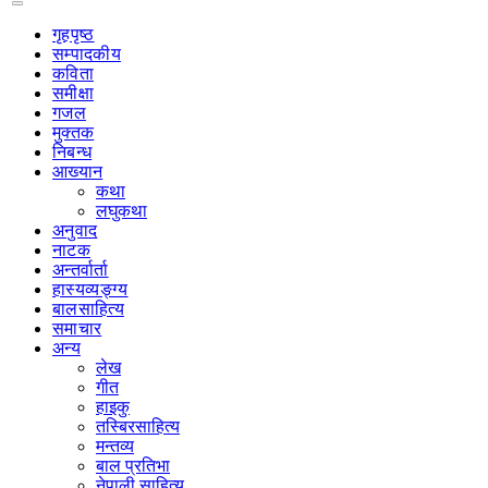
गृहपृष्‍ठ
सम्पादकीय
कविता
समीक्षा
गजल
मुक्तक
निबन्ध
आख्यान
कथा
लघुकथा
अनुवाद
नाटक
अन्तर्वार्ता
हास्यव्यङ्ग्य
बालसाहित्य
समाचार
अन्य
लेख
गीत
हाइकु
तस्बिरसाहित्य
मन्तव्य
बाल प्रतिभा
नेपाली साहित्य