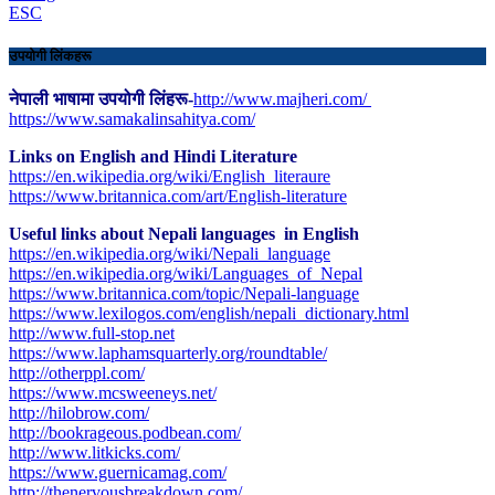
ESC
उपयोगी लिंकहरू
नेपाली भाषामा उपयोगी लिंहरू-
http://www.majheri.com/
https://www.samakalinsahitya.com/
Links on English and Hindi Literature
https://en.wikipedia.org/wiki/English_literaure
https://www.britannica.com/art/English-literature
Useful links about Nepali languages in English
https://en.wikipedia.org/wiki/Nepali_language
https://en.wikipedia.org/wiki/Languages_of_Nepal
https://www.britannica.com/topic/Nepali-language
https://www.lexilogos.com/english/nepali_dictionary.html
​http://www.full-stop.net
https://www.laphamsquarterly.org/roundtable/
http://otherppl.com/
https://www.mcsweeneys.net/
http://hilobrow.com/
http://bookrageous.podbean.com/
http://www.litkicks.com/
https://www.guernicamag.com/
http://thenervousbreakdown.com/