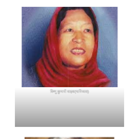
विष्णु कुमारी वाइबा(पारिजात)