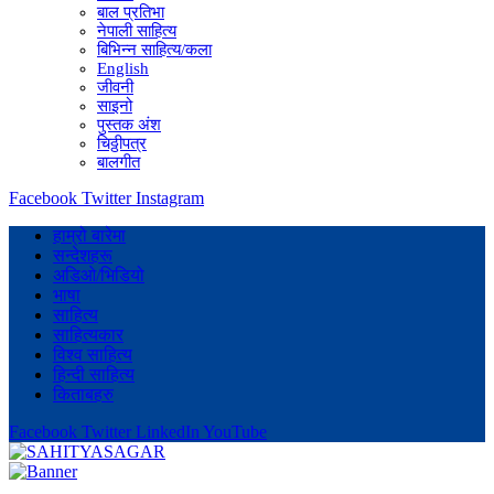
बाल प्रतिभा
नेपाली साहित्य
बिभिन्न साहित्य/कला
English
जीवनी
साइनो
पुस्तक अंश
चिठ्ठीपत्र
बालगीत
Facebook
Twitter
Instagram
हाम्रो बारेमा
सन्देशहरू
अडिओ/भिडियो
भाषा
साहित्य
साहित्यकार
विश्व साहित्य
हिन्दी साहित्य
किताबहरु
Facebook
Twitter
LinkedIn
YouTube