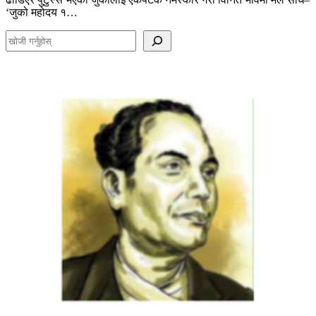
‘जुको महोदय १…
S
e
a
r
c
h