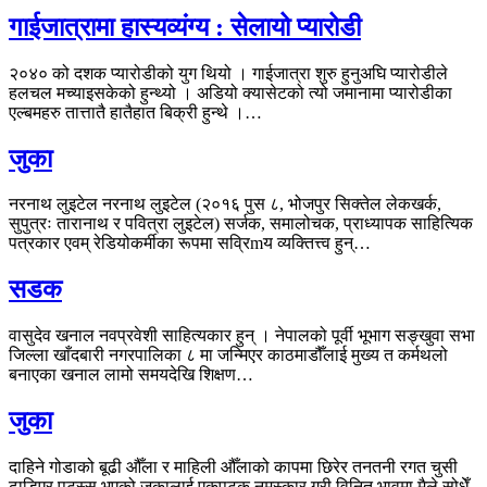
गाईजात्रामा हास्यव्यंग्य : सेलायो प्यारोडी
२०४० को दशक प्यारोडीको युग थियो । गाईजात्रा शुरु हुनुअघि प्यारोडीले
हलचल मच्याइसकेको हुन्थ्यो । अडियो क्यासेटको त्यो जमानामा प्यारोडीका
एल्बमहरु तात्तातै हातैहात बिक्री हुन्थे ।…
जुका
नरनाथ लुइटेल नरनाथ लुइटेल (२०१६ पुस ८, भोजपुर सिक्तेल लेकखर्क,
सुपुत्रः तारानाथ र पवित्रा लुइटेल) सर्जक, समालोचक, प्राध्यापक साहित्यिक
पत्रकार एवम् रेडियोकर्मीका रूपमा सव्रिmय व्यक्तित्त्व हुन्…
सडक
वासुदेव खनाल नवप्रवेशी साहित्यकार हुन् । नेपालको पूर्वी भूभाग सङ्खुवा सभा
जिल्ला खाँदबारी नगरपालिका ८ मा जन्मिएर काठमाडौँलाई मुख्य त कर्मथलो
बनाएका खनाल लामो समयदेखि शिक्षण…
जुका
दाहिने गोडाको बूढी औँला र माहिली औँलाको कापमा छिरेर तनतनी रगत चुसी
ढाडिएर पुटुस्स भएको जुकालाई एकपटक नमस्कार गरी विनित भावमा मैले सोधेँ–