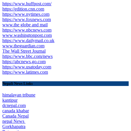
https://www.huffpost.com/
https://edition.cnn.com
https://www.nytimes.com
https://www.foxnews.com
www.the globe and mail
https://www.nbcnews.com
www.washingtonpost.com
https://www.dailymail.co.uk
www.theguardian.com
The Wall Street Journal
https://www.bbc.com/news
https://abcnews.go.com
https://www.usatoday.com
https://www.latimes.com
Nepali News Links
himalayan tribune
kantipur
dcnepal.com
canada khabar
Canada Nepal​
nepal News
Gorkhapatra