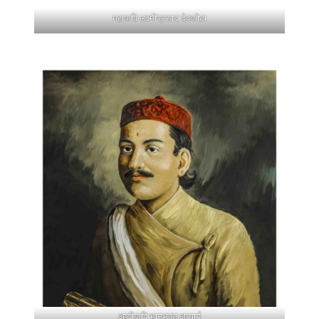
महाकवि लक्ष्मीप्रसाद देवकोटा
आदीकवि भानुभक्त आचार्य