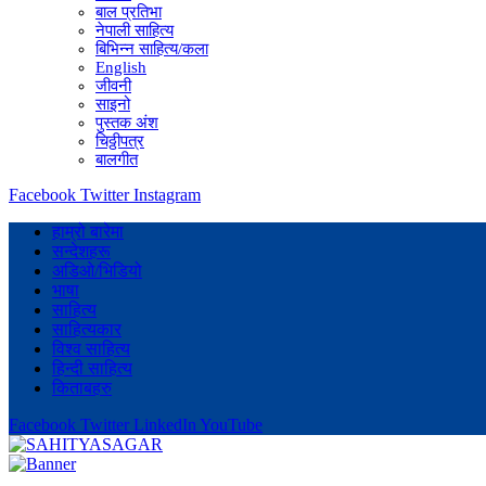
बाल प्रतिभा
नेपाली साहित्य
बिभिन्न साहित्य/कला
English
जीवनी
साइनो
पुस्तक अंश
चिठ्ठीपत्र
बालगीत
Facebook
Twitter
Instagram
हाम्रो बारेमा
सन्देशहरू
अडिओ/भिडियो
भाषा
साहित्य
साहित्यकार
विश्व साहित्य
हिन्दी साहित्य
किताबहरु
Facebook
Twitter
LinkedIn
YouTube