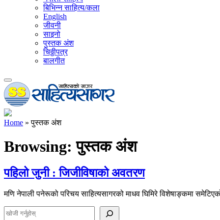
बिभिन्न साहित्य/कला
English
जीवनी
साइनो
पुस्तक अंश
चिठ्ठीपत्र
बालगीत
Home
»
पुस्तक अंश
Browsing:
पुस्तक अंश
पहिलो जुनी : जिजीविषाको अवतरण
मणि नेपाली पनेरूको परिचय साहित्यसागरको माधव घिमिरे विशेषाङ्कमा समेट
S
e