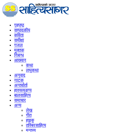
गृहपृष्‍ठ
सम्पादकीय
कविता
समीक्षा
गजल
मुक्तक
निबन्ध
आख्यान
कथा
लघुकथा
अनुवाद
नाटक
अन्तर्वार्ता
हास्यव्यङ्ग्य
बालसाहित्य
समाचार
अन्य
लेख
गीत
हाइकु
तस्बिरसाहित्य
मन्तव्य