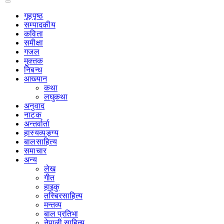
गृहपृष्‍ठ
सम्पादकीय
कविता
समीक्षा
गजल
मुक्तक
निबन्ध
आख्यान
कथा
लघुकथा
अनुवाद
नाटक
अन्तर्वार्ता
हास्यव्यङ्ग्य
बालसाहित्य
समाचार
अन्य
लेख
गीत
हाइकु
तस्बिरसाहित्य
मन्तव्य
बाल प्रतिभा
नेपाली साहित्य