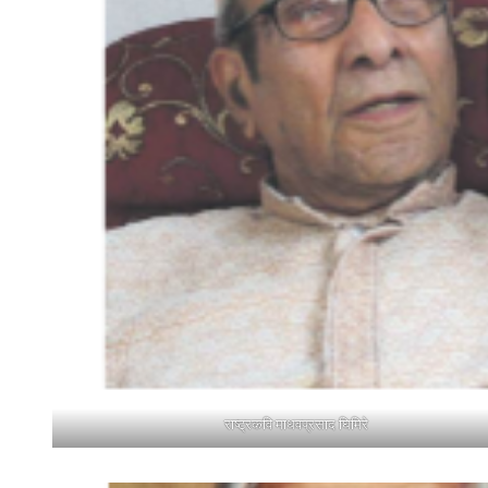
राष्ट्रकवि माधवप्रसाद घिमिरे