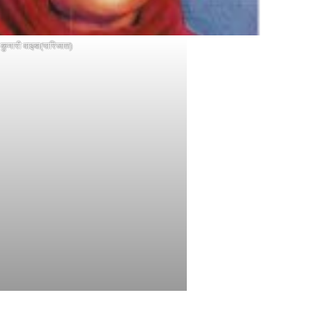
णु कुमारी वाइबा(पारिजात)