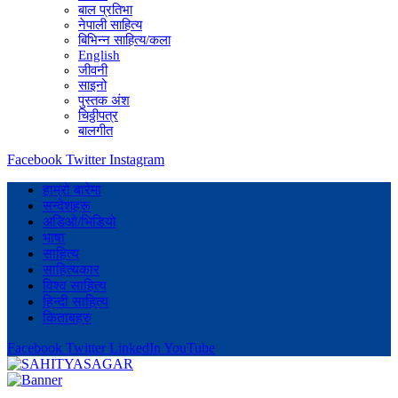
बाल प्रतिभा
नेपाली साहित्य
बिभिन्न साहित्य/कला
English
जीवनी
साइनो
पुस्तक अंश
चिठ्ठीपत्र
बालगीत
Facebook
Twitter
Instagram
हाम्रो बारेमा
सन्देशहरू
अडिओ/भिडियो
भाषा
साहित्य
साहित्यकार
विश्व साहित्य
हिन्दी साहित्य
किताबहरु
Facebook
Twitter
LinkedIn
YouTube