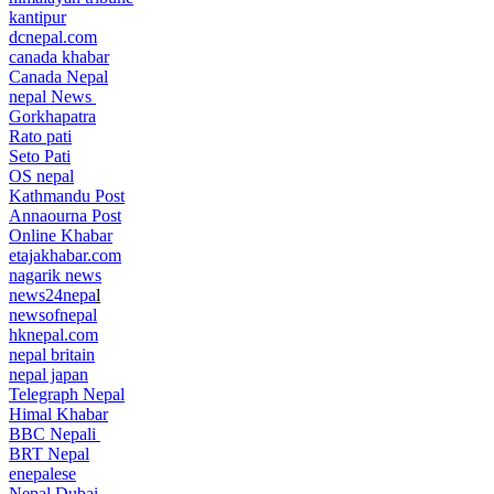
kantipur
dcnepal.com
canada khabar
Canada Nepal​
nepal News
Gorkhapatra
Rato pati
Seto Pati
OS nepal
Kathmandu Post
Annaourna Post
Online Khabar
etajakhabar.com
nagarik news
news24nepa
l
newsofnepal
hknepal.com
nepal britain
nepal japan
Telegraph Nepal
Himal Khabar
BBC Nepali
BRT Nepal
enepalese
Nepal Dubai