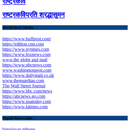
राष्ट्रकवि
राष्ट्रकविप्रति श्रद्धासुमन
World News Media
https://www.huffpost.com/
https://edition.cnn.com
https://www.nytimes.com
https://www.foxnews.com
www.the globe and mail
https://www.nbcnews.com
www.washingtonpost.com
https://www.dailymail.co.uk
www.theguardian.com
The Wall Street Journal
https://www.bbc.com/news
https://abcnews.go.com
https://www.usatoday.com
https://www.latimes.com
Nepali News Links
himalayan tribune