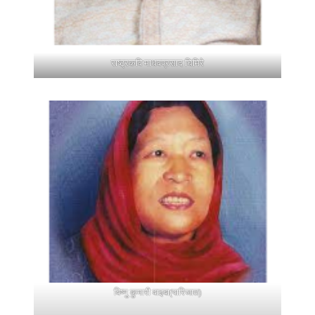
राष्ट्रकवि माधवप्रसाद घिमिरे
विष्णु कुमारी वाइबा(पारिजात)