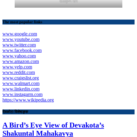
बालकृष्ण-सम
The most popular links
www.google.com
www.youtube.com
www.twitter.com
www.facebook.com
www.yahoo.com
www.amazon.com
www.yelp.com
www.reddit.com
www.craigslist.org
www.walmart.com
www.linkedin.com
www.instagarm.com
https://www.wikipedia.org
देवकोटा विशेषाङ्क
A Bird’s Eye View of Devakota’s
Shakuntal Mahakavya