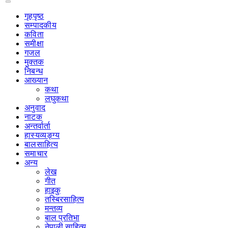
गृहपृष्‍ठ
सम्पादकीय
कविता
समीक्षा
गजल
मुक्तक
निबन्ध
आख्यान
कथा
लघुकथा
अनुवाद
नाटक
अन्तर्वार्ता
हास्यव्यङ्ग्य
बालसाहित्य
समाचार
अन्य
लेख
गीत
हाइकु
तस्बिरसाहित्य
मन्तव्य
बाल प्रतिभा
नेपाली साहित्य