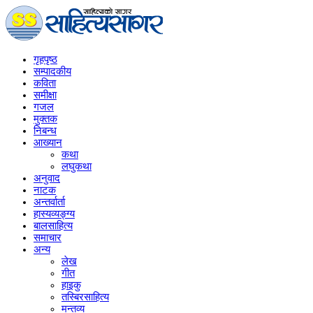
गृहपृष्‍ठ
सम्पादकीय
कविता
समीक्षा
गजल
मुक्तक
निबन्ध
आख्यान
कथा
लघुकथा
अनुवाद
नाटक
अन्तर्वार्ता
हास्यव्यङ्ग्य
बालसाहित्य
समाचार
अन्य
लेख
गीत
हाइकु
तस्बिरसाहित्य
मन्तव्य