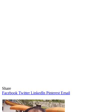
Share
Facebook
Twitter
LinkedIn
Pinterest
Email