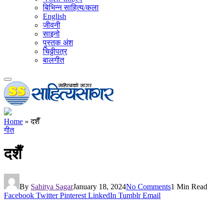
बिभिन्न साहित्य/कला
English
जीवनी
साइनो
पुस्तक अंश
चिठ्ठीपत्र
बालगीत
Home
»
दशैँ
गीत
दशैँ
By
Sahitya Sagar
January 18, 2024
No Comments
1 Min Read
Facebook
Twitter
Pinterest
LinkedIn
Tumblr
Email