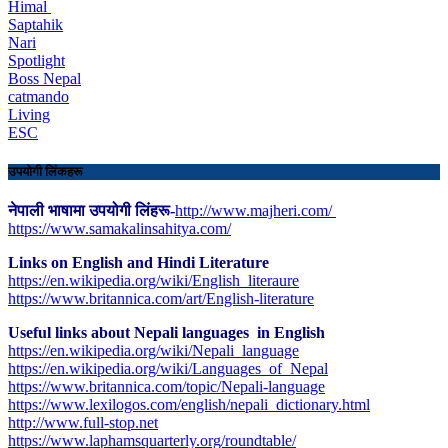
Himal
Saptahik
Nari
Spotlight
Boss Nepal
catmando
Living
ESC
उपयोगी लिंकहरू
नेपाली भाषामा उपयोगी लिंहरू-
http://www.majheri.com/
https://www.samakalinsahitya.com/
Links on English and Hindi Literature
https://en.wikipedia.org/wiki/English_literaure
https://www.britannica.com/art/English-literature
Useful links about Nepali languages in English
https://en.wikipedia.org/wiki/Nepali_language
https://en.wikipedia.org/wiki/Languages_of_Nepal
https://www.britannica.com/topic/Nepali-language
https://www.lexilogos.com/english/nepali_dictionary.html
​http://www.full-stop.net
https://www.laphamsquarterly.org/roundtable/