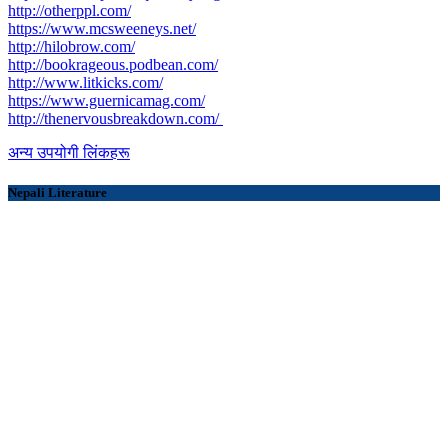
http://otherppl.com/
https://www.mcsweeneys.net/
http://hilobrow.com/
http://bookrageous.podbean.com/
http://www.litkicks.com/
https://www.guernicamag.com/
http://thenervousbreakdown.com/
अन्य उपयोगी लिंकहरू
Nepali Literature