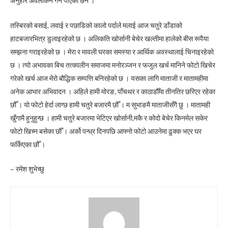
अनुहार अवलोकन गर्न पाएको छैन ।
तस्बिरको बसाई, लवाई र पछाडिको कालो पर्दाले मलाई आज चतुरे डाँडाको
हाटबजारभित्र डुलाइरहेको छ । अलिकति खोर्सानी बेचेर खल्तीमा हालेको बीस रूपैया
सम्झना गराइरहेको छ । मेरा र मावली घरका समस्या र आर्थिक अवस्थालाई चिनाइरहेको
छ । त्यो अभावका बिच तत्कालीन समाजमा मनोरञ्जन र फजुल खर्च मानिने फोटो खिचेर
गरेको खर्च आज मेरो बौद्धिक सम्पत्ति बनिरहेको छ । यसका लागि माताजी र मातामहीमा
अनेक आभार अभिवादन । अहिले हामी मोरङ, पाँचथर र काठाडौँमा तीनतिर छरिएर रहेका
छौँ । यो फोटो हेर्दा लाग्छ हामी चतुरे बजारमै छौँ । म सुभाङमै माताजीसँगै छु । मातामही
खुँगामै हुनुहुन्छ । हामी चतुरे बजारमा भेटिएर खोर्सानी,मकै र कोदो बेचेर किनमेल सकेर
फोटो खिच्न बसेका छौँ । अर्को पन्ध्र दिनपछि आफ्नो फोटो आउनेमा ढुक्क भएर घर
फर्किएका छौँ ।
– रमेश शुभेच्छु