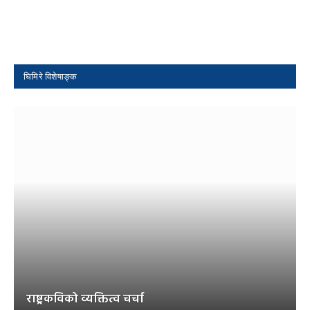
घिमिरे विशेषाङ्क
राष्ट्रकविको व्यक्तित्व चर्चा