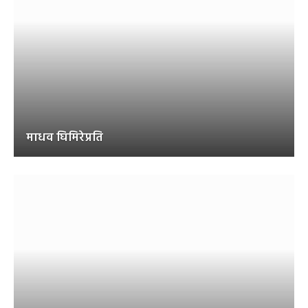
माधव घिमिरेप्रति