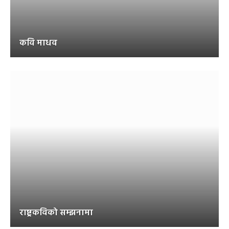
कवि माधव
राष्ट्रकविको सम्झनामा