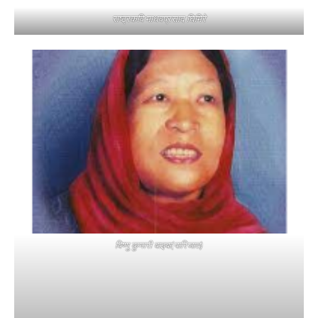
राष्ट्रकवि माधवप्रसाद घिमिरे
विष्णु कुमारी वाइबा(पारिजात)