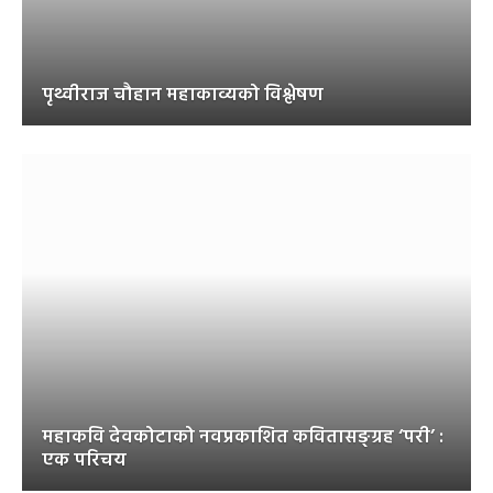
पृथ्वीराज चौहान महाकाव्यको विश्लेषण
महाकवि देवकोटाको नवप्रकाशित कवितासङ्ग्रह ‘परी’ :
एक परिचय