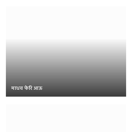
माधव फेरि आऊ