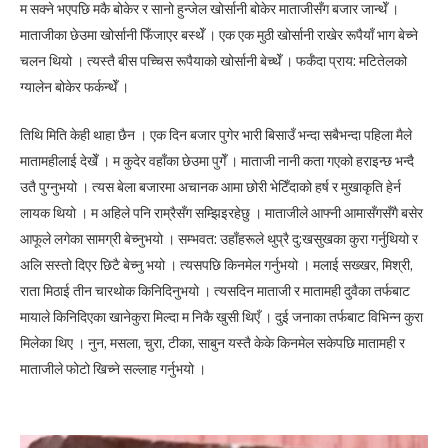
म सक्ने भएपछि मकै बोकेर र सानो हुन्जेल खोर्सानी बोकेर माताजीसँग बजार जान्थेँ ।
माताजीका छेउमा खोर्सानी फिँजाएर बस्थेँ । एक एक मुठी खोर्सानी राखेर रूपैयाँ भाग बेच्ने
चलन थियो । त्यस्तै बीस पच्चिस रूपैयाको खोर्सानी बेच्थेँ । फर्कँदा प्राय: मटितेलको
ग्यालेन बोकेर फर्कन्थेँ ।
तिथि मिति केही थाहा छैन । एक दिन बजार पुगेर भारी बिसाउँ भन्दा सबैभन्दा पहिला मैले
मातामहीलाई देखेँ । म कुदेर वहाँका छेउमा पुगेँ । माताजी नानी कता गएको हराइन्छ भन्दै
उतै पुग्नुभयो । त्यस बेला बजारमा अचानक आमा छोरी भेटिँदाको हर्ष र मुखाकृति हेर्न
लायक थियो । म अहिले पनि राम्रैसँग सम्झिइरहेछु । माताजीले आफ्नी आमासँगसँगै बसेर
आफूले लगेका सामग्री बेच्नुभयो । सम्भवत: उहाँहरूले थुप्रै दु:खसुखका कुरा गर्नुथियो र
अलि सस्तो दिएर छिटै बेच्नु भयो । त्यसपछि किनमेल गर्नुभयो । मलाई सख्खर, मिश्री,
राता मिठाई तीन चारथोक किनिदिनुभयो । त्यसदिन माताजी र मातामही दुवैका तर्फबाट
मायाले किनिदिएका खानेकुरा मिल्दा म निकै खुसी थिएँ । दुई जनाका तर्फबाट विभिन्न कुरा
मिलेका थिए । नुन, मसला, चुरा, टीका, साबुन यस्तै केके किनमेल सकेपछि मातामही र
माताजीले फोटो खिच्ने सल्लाह गर्नुभयो ।