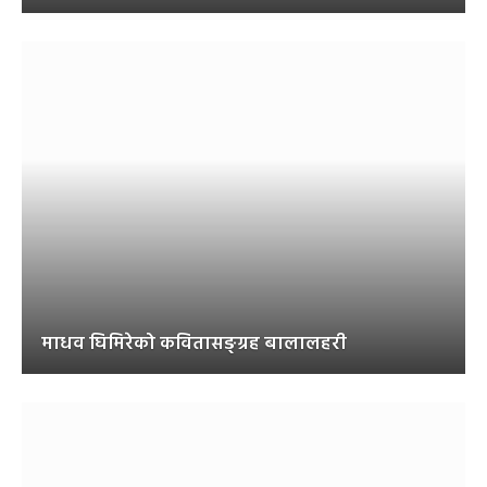
माधव घिमिरेको कवितासङ्ग्रह बालालहरी