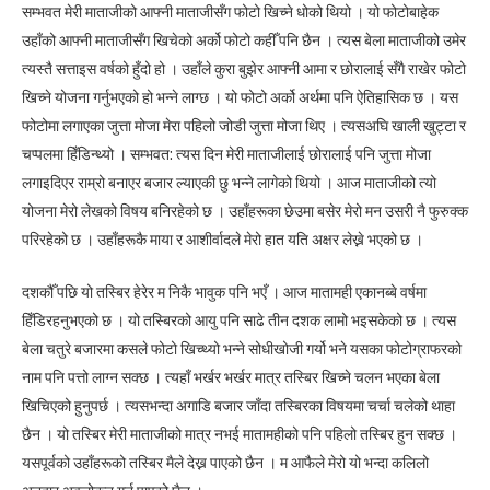
सम्भवत मेरी माताजीको आफ्नी माताजीसँग फोटो खिच्ने धोको थियो । यो फोटोबाहेक
उहाँको आफ्नी माताजीसँग खिचेको अर्को फोटो कहीँ पनि छैन । त्यस बेला माताजीको उमेर
त्यस्तै सत्ताइस वर्षको हुँदो हो । उहाँले कुरा बुझेर आफ्नी आमा र छोरालाई सँगै राखेर फोटो
खिच्ने योजना गर्नुभएको हो भन्ने लाग्छ । यो फोटो अर्को अर्थमा पनि ऐतिहासिक छ । यस
फोटोमा लगाएका जुत्ता मोजा मेरा पहिलो जोडी जुत्ता मोजा थिए । त्यसअघि खाली खुट्टा र
चप्पलमा हिँडिन्थ्यो । सम्भवत: त्यस दिन मेरी माताजीलाई छोरालाई पनि जुत्ता मोजा
लगाइदिएर राम्रो बनाएर बजार ल्याएकी छु भन्ने लागेको थियो । आज माताजीको त्यो
योजना मेरो लेखको विषय बनिरहेको छ । उहाँहरूका छेउमा बसेर मेरो मन उसरी नै फुरुक्क
परिरहेको छ । उहाँहरूकै माया र आशीर्वादले मेरो हात यति अक्षर लेख्ने भएको छ ।
दशकौँ पछि यो तस्बिर हेरेर म निकै भावुक पनि भएँ । आज मातामही एकानब्बे वर्षमा
हिँडिरहनुभएको छ । यो तस्बिरको आयु पनि साढे तीन दशक लामो भइसकेको छ । त्यस
बेला चतुरे बजारमा कसले फोटो खिच्थ्यो भन्ने सोधीखोजी गर्यो भने यसका फोटोग्राफरको
नाम पनि पत्तो लाग्न सक्छ । त्यहाँ भर्खर भर्खर मात्र तस्बिर खिच्ने चलन भएका बेला
खिचिएको हुनुपर्छ । त्यसभन्दा अगाडि बजार जाँदा तस्बिरका विषयमा चर्चा चलेको थाहा
छैन । यो तस्बिर मेरी माताजीको मात्र नभई मातामहीको पनि पहिलो तस्बिर हुन सक्छ ।
यसपूर्वको उहाँहरूको तस्बिर मैले देख्न पाएको छैन । म आफैले मेरो यो भन्दा कलिलो