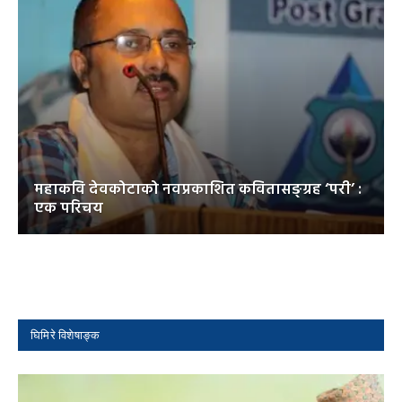
महाकवि देवकोटाको नवप्रकाशित कवितासङ्ग्रह ‘परी’ :
एक परिचय
घिमिरे विशेषाङ्क