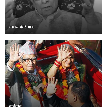
माधव फेरि आऊ
कर्मगान