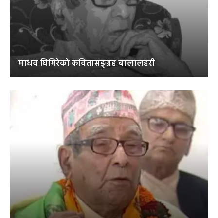
माधव घिमिरेको कवितासङ्ग्रह बालालहरी