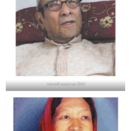
राष्ट्रकवि माधवप्रसाद घिमिरे