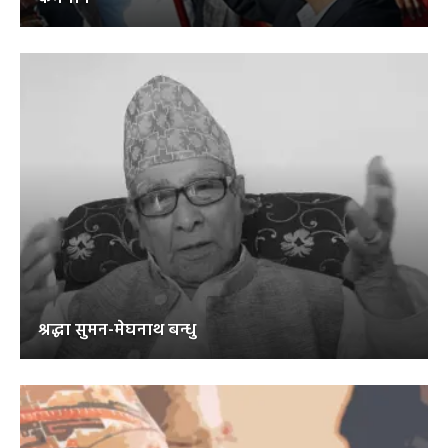
श्रद्धा सुमन-मेघनाथ बन्धु