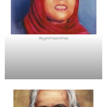
विष्णु कुमारी वाइबा(पारिजात)