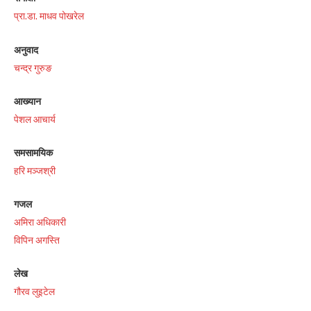
प्रा.डा. माधव पोखरेल
अनुवाद
चन्द्र गुरुङ
आख्यान
पेशल आचार्य
समसामयिक
हरि मञ्जश्री
गजल
अमिरा अधिकारी
विपिन अगस्ति
लेख
गौरव लुइटेल