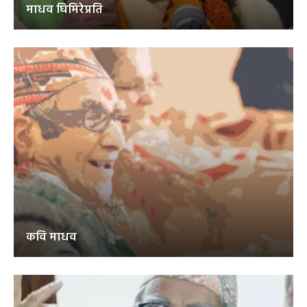
माधव घिमिरेप्रति
कवि माधव