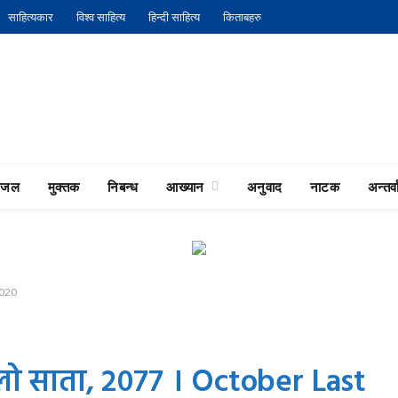
साहित्यकार
विश्व साहित्य
हिन्दी साहित्य
किताबहरु
गजल
मुक्तक
निबन्ध
आख्यान
अनुवाद
नाटक
अन्तर्वा
2020
िलाे साता, २०७७ । October Last