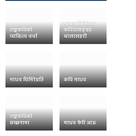
माधव घिमिरेको
राष्ट्रकविको
कवितासङ्ग्रह
व्यक्तित्व चर्चा
बालालहरी
माधव घिमिरेप्रति
कवि माधव
राष्ट्रकविको
सम्झनामा
माधव फेरि आऊ