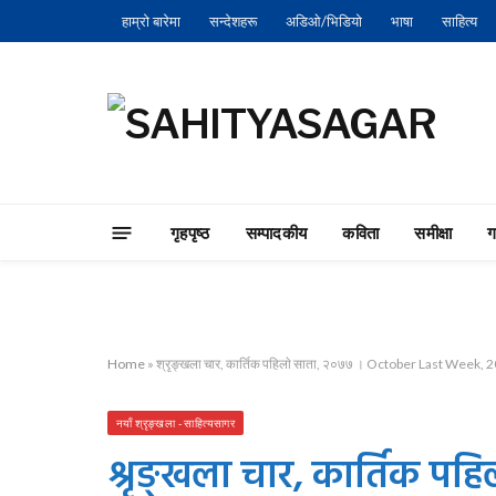
हाम्रो बारेमा
सन्देशहरू
अडिओ/भिडियो
भाषा
साहित्य
गृहपृष्‍ठ
सम्पादकीय
कविता
समीक्षा
Home
»
श्रृङ्खला चार, कार्तिक पहिलाे साता, २०७७ । October Last Week, 
नयाँ श्रृङ्खला - साहित्यसागर
श्रृङ्खला चार, कार्तिक पह