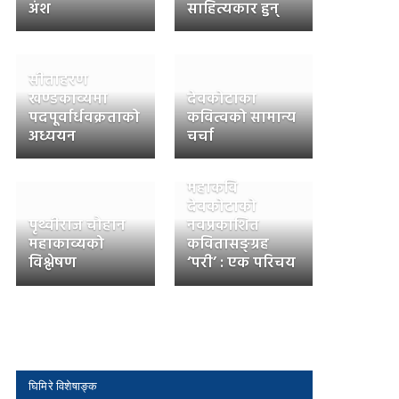
अंश
साहित्यकार हुन्
सीताहरण
खण्डकाव्यमा
देवकोटाका
पदपूर्वार्धवक्रताको
कवित्वको सामान्य
अध्ययन
चर्चा
महाकवि
देवकोटाको
पृथ्वीराज चौहान
नवप्रकाशित
महाकाव्यको
कवितासङ्ग्रह
विश्लेषण
‘परी’ : एक परिचय
घिमिरे विशेषाङ्क