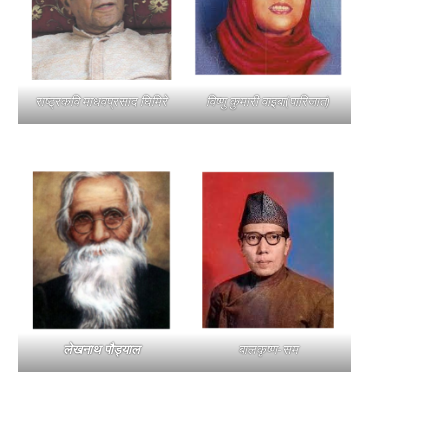
राष्ट्रकवि माधवप्रसाद घिमिरे
विष्णु कुमारी वाइबा(पारिजात)
लेखनाथ पौड्याल
बालकृष्ण-सम