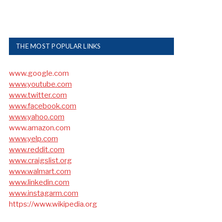
THE MOST POPULAR LINKS
www.google.com
www.youtube.com
www.twitter.com
www.facebook.com
www.yahoo.com
www.amazon.com
www.yelp.com
www.reddit.com
www.craigslist.org
www.walmart.com
www.linkedin.com
www.instagarm.com
https://www.wikipedia.org