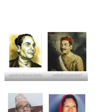
महाकवि लक्ष्मीप्रसाद देवकोटा
आदीकवि भानुभक्त आचार्य