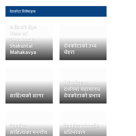
देवकोटा विशेषाङ्क
A Bird’s Eye
View of
Devakota’s
Shakuntal
देवकोटाको उच्च
Mahakavya
चेहरा
मेरो जीवन र
दर्शनमा महामानव
साहित्यको सागर
देवकोटाको प्रभाव
देवकोटा
देवकोटा संसारकै
साहित्यका मननीय
प्रतिभावान