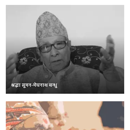
श्रद्धा सुमन-मेघनाथ बन्धु