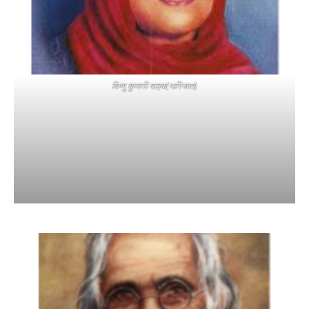
विष्णु कुमारी वाइबा(पारिजात)