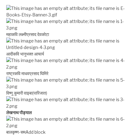
महाकवि लक्ष्मीप्रसाद देवकोटा
आदीकवि भानुभक्त आचार्य
राष्ट्रकवि माधवप्रसाद घिमिरे
विष्णु कुमारी वाइबा(पारिजात)
लेखनाथ पौड्याल
बालकृष्ण-सम Add block