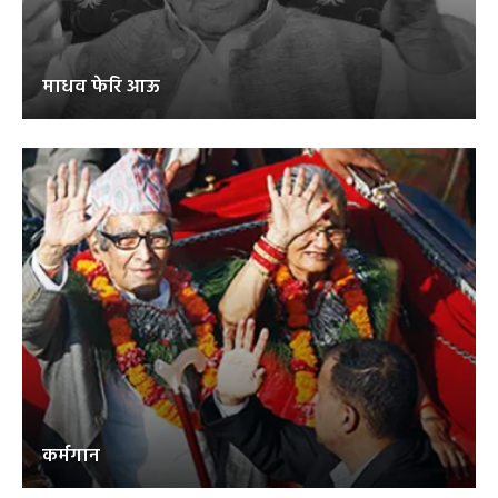
माधव फेरि आऊ
कर्मगान