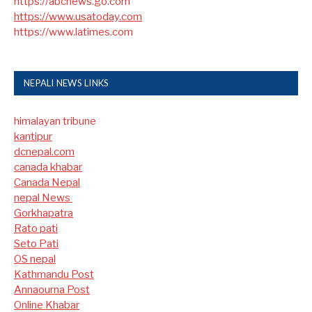
https://abcnews.go.com
https://www.usatoday.com
https://www.latimes.com
NEPALI NEWS LINKS
himalayan tribune
kantipur
dcnepal.com
canada khabar
Canada Nepal​
nepal News
Gorkhapatra
Rato pati
Seto Pati
OS nepal
Kathmandu Post
Annaourna Post
Online Khabar