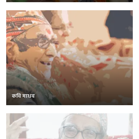
कवि माधव