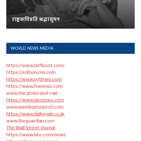
राष्ट्रकविप्रति श्रद्धासुमन
WORLD NEWS MEDIA
https://www.huffpost.com/
https://edition.cnn.com
https://www.nytimes.com
https://www.foxnews.com
www.the globe and mail
https://www.nbcnews.com
www.washingtonpost.com
https://www.dailymail.co.uk
www.theguardian.com
The Wall Street Journal
https://www.bbc.com/news