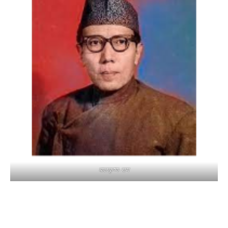
बालकृष्ण-सम