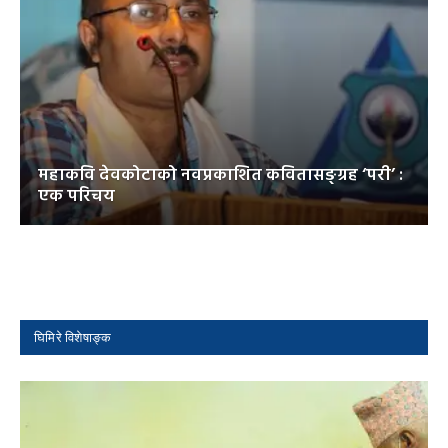
महाकवि देवकोटाको नवप्रकाशित कवितासङ्ग्रह ‘परी’ :
एक परिचय
घिमिरे विशेषाङ्क