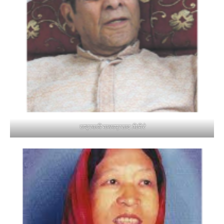
राष्ट्रकवि माधवप्रसाद घिमिरे