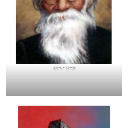
लेखनाथ पौड्याल