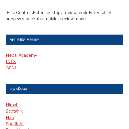
Hide ControlsEnter desktop preview modeEnter tablet
preview modeEnter mobile preview mode
भाषा साहित्य संस्थाहरु
Nepal Academy
INLS
GFNL
पत्र पत्रिका
Himal
Saptahik
Nari
Spotlight