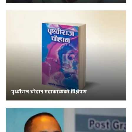
पृथ्वीराज चौहान महाकाव्यको विश्लेषण