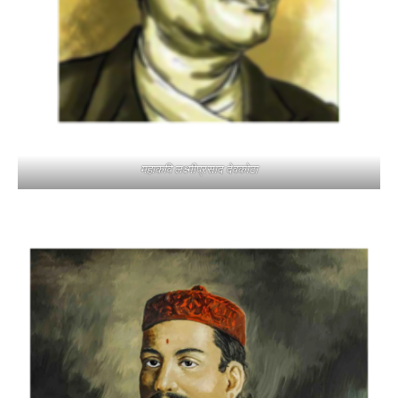
महाकवि लक्ष्मीप्रसाद देवकोटा