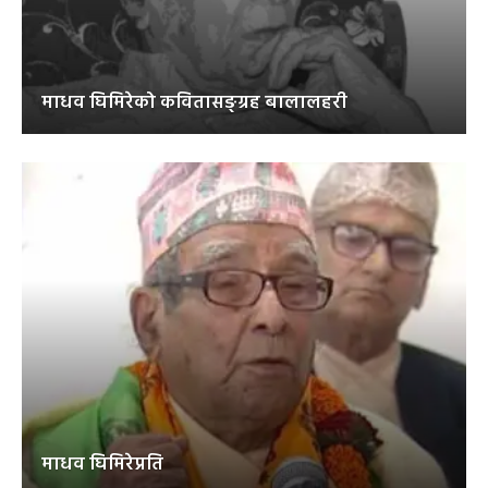
माधव घिमिरेको कवितासङ्ग्रह बालालहरी
माधव घिमिरेप्रति