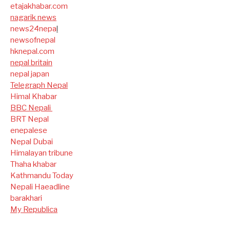
etajakhabar.com
nagarik news
news24nepa
l
newsofnepal
hknepal.com
nepal britain
nepal japan
Telegraph Nepal
Himal Khabar
BBC Nepali
BRT Nepal
enepalese
Nepal Dubai
Himalayan tribune
Thaha khabar
Kathmandu Today
Nepali Haeadline
barakhari
My Republica