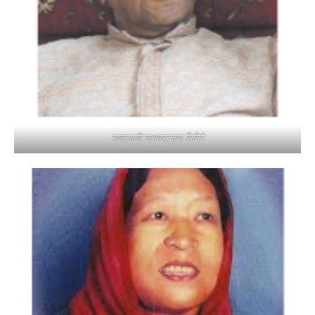
राष्ट्रकवि माधवप्रसाद घिमिरे