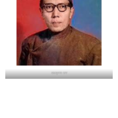
बालकृष्ण-सम