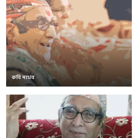
कवि माधव