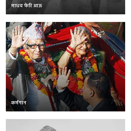
माधव फेरि आऊ
कर्मगान