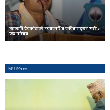
महाकवि देवकोटाको नवप्रकाशित कवितासङ्ग्रह ‘परी’ :
एक परिचय
घिमिरे विशेषाङ्क