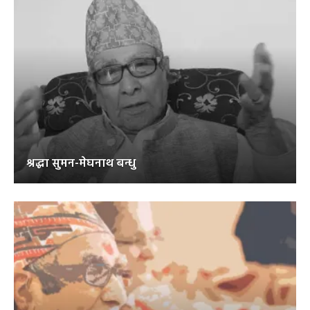
श्रद्धा सुमन-मेघनाथ बन्धु