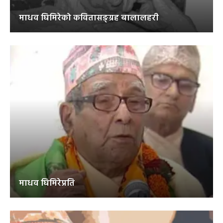
माधव घिमिरेको कवितासङ्ग्रह बालालहरी
माधव घिमिरेप्रति