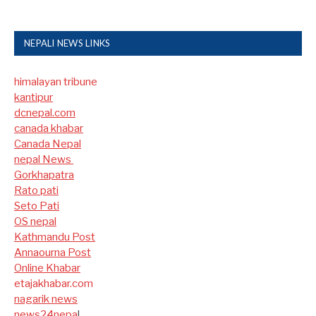
NEPALI NEWS LINKS
himalayan tribune
kantipur
dcnepal.com
canada khabar
Canada Nepal​
nepal News
Gorkhapatra
Rato pati
Seto Pati
OS nepal
Kathmandu Post
Annaourna Post
Online Khabar
etajakhabar.com
nagarik news
news24nepa
l