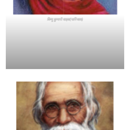
विष्णु कुमारी वाइबा(पारिजात)