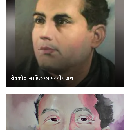
देवकोटा साहित्यका मननीय अंश