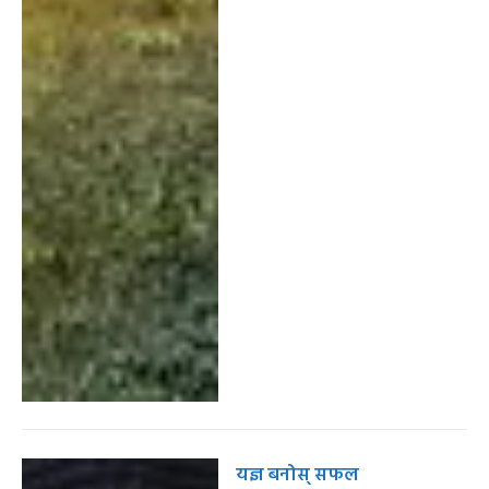
यज्ञ बनोस् सफल