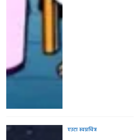
एउटा स्वप्नचित्र