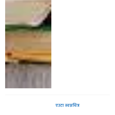
एउटा स्वप्नचित्र