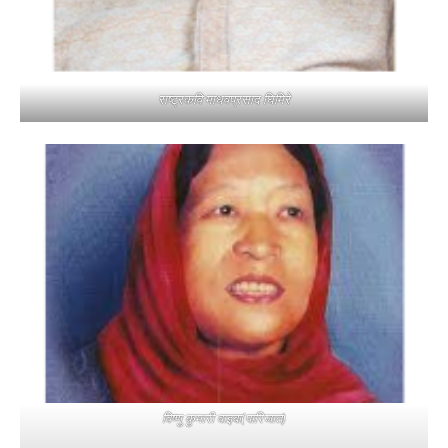
राष्ट्रकवि माधवप्रसाद घिमिरे
विष्णु कुमारी वाइबा(पारिजात)